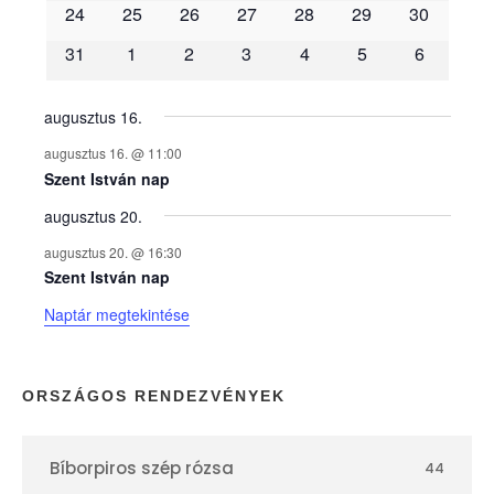
é
24
25
26
27
28
29
30
31
1
2
3
4
5
6
n
y
augusztus 16.
augusztus 16. @ 11:00
e
Szent István nap
augusztus 20.
k
augusztus 20. @ 16:30
n
Szent István nap
Naptár megtekintése
a
p
ORSZÁGOS RENDEZVÉNYEK
t
Bíborpiros szép rózsa
44