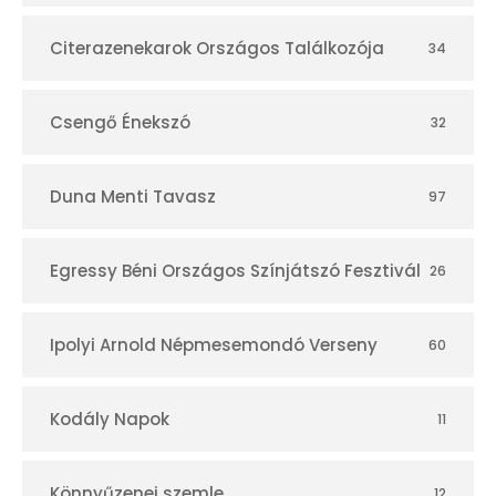
á
r
Citerazenekarok Országos Találkozója
34
Csengő Énekszó
32
Duna Menti Tavasz
97
Egressy Béni Országos Színjátszó Fesztivál
26
Ipolyi Arnold Népmesemondó Verseny
60
Kodály Napok
11
Könnyűzenei szemle
12