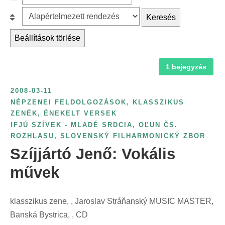
c
z
r
B
Keresés
h
ű
é
e
f
r
Beállítások törlése
s
s
o
é
k
o
r
s
a
1 bejegyzés
r
:
é
t
o
v
2008-03-11
e
l
s
NÉPZENEI FELDOLGOZÁSOK, KLASSZIKUS
g
á
ZENÉK, ÉNEKELT VERSEK
z
ó
s
IFJÚ SZÍVEK - MLADÉ SRDCIA
,
OĽUN ČS.
á
r
:
ROZHLASU
,
SLOVENSKÝ FILHARMONICKÝ ZBOR
m
i
Szíjjártó Jenő: Vokális
s
a
művek
z
s
e
z
r
klasszikus zene, , Jaroslav Stráňanský MUSIC MASTER,
e
i
Banská Bystrica, , CD
r
n