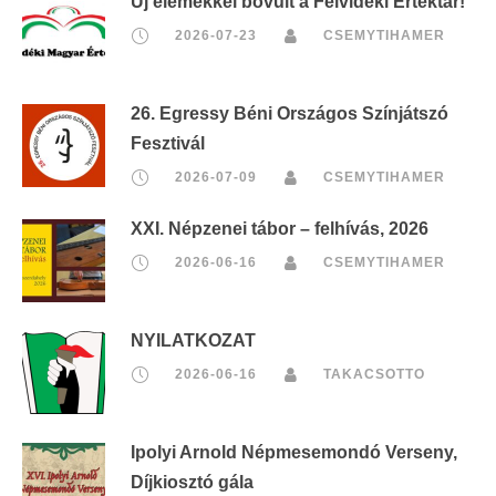
Új elemekkel bővült a Felvidéki Értéktár!
2026-07-23
CSEMYTIHAMER
26. Egressy Béni Országos Színjátszó
Fesztivál
2026-07-09
CSEMYTIHAMER
XXI. Népzenei tábor – felhívás, 2026
2026-06-16
CSEMYTIHAMER
NYILATKOZAT
2026-06-16
TAKACSOTTO
Ipolyi Arnold Népmesemondó Verseny,
Díjkiosztó gála