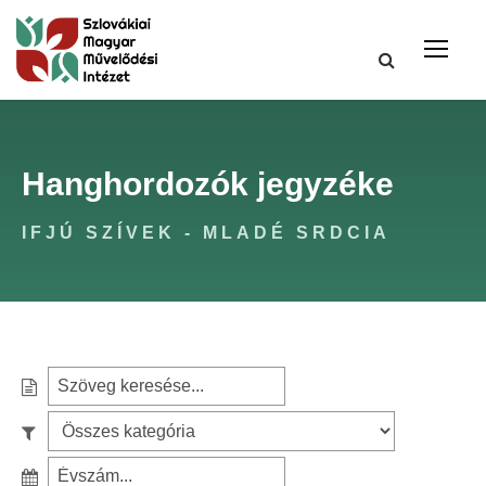
Hanghordozók jegyzéke
IFJÚ SZÍVEK - MLADÉ SRDCIA
S
e
S
a
z
r
S
ű