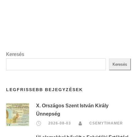
i
t
n
:
t
:
Keresés
Keresés
LEGFRISSEBB BEJEGYZÉSEK
X. Országos Szent István Király
Ünnepség
2026-08-03
CSEMYTIHAMER