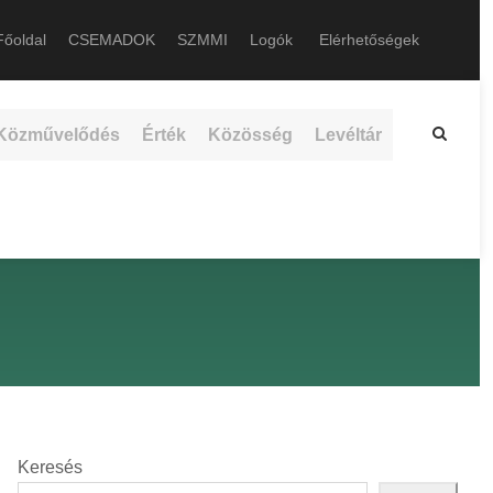
őoldal
CSEMADOK
SZMMI
Logók
Elérhetőségek
Közművelődés
Érték
Közösség
Levéltár
Keresés