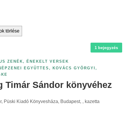
ok törlése
1 bejegyzés
US ZENÉK, ÉNEKELT VERSEK
NÉPZENEI EGYÜTTES
,
KOVÁCS GYÖRGYI
,
SKE
g Timár Sándor könyvéhez
, Püski Kiadó Könyvesháza, Budapest, , kazetta