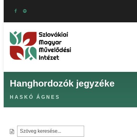
Hanghordozók jegyzéke
HASKÓ ÁGNES
S