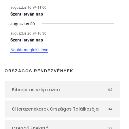
n
augusztus 16. @ 11:00
y
Szent István nap
augusztus 20.
e
augusztus 20. @ 16:30
Szent István nap
k
Naptár megtekintése
n
ORSZÁGOS RENDEZVÉNYEK
a
Bíborpiros szép rózsa
44
p
Citerazenekarok Országos Találkozója
34
t
Csengő Énekszó
32