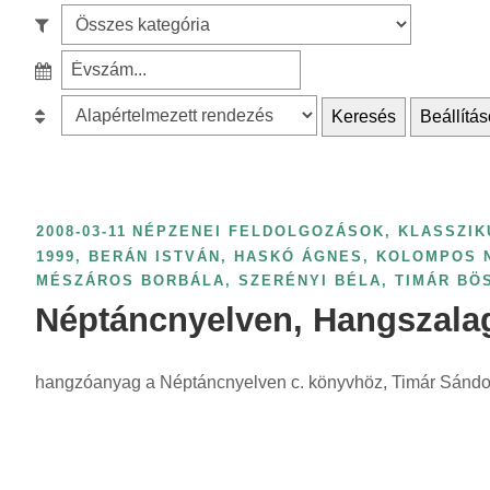
e
S
a
z
r
S
ű
c
z
r
B
Keresés
Beállítás
h
ű
é
e
f
r
s
s
o
é
k
o
r
s
a
r
2008-03-11
NÉPZENEI FELDOLGOZÁSOK, KLASSZIK
:
é
t
o
1999
,
BERÁN ISTVÁN
,
HASKÓ ÁGNES
,
KOLOMPOS 
v
MÉSZÁROS BORBÁLA
,
SZERÉNYI BÉLA
,
TIMÁR BÖ
e
l
s
Néptáncnyelven, Hangszala
g
á
z
ó
s
á
r
:
hangzóanyag a Néptáncnyelven c. könyvhöz, Timár Sándor
m
i
s
a
z
s
e