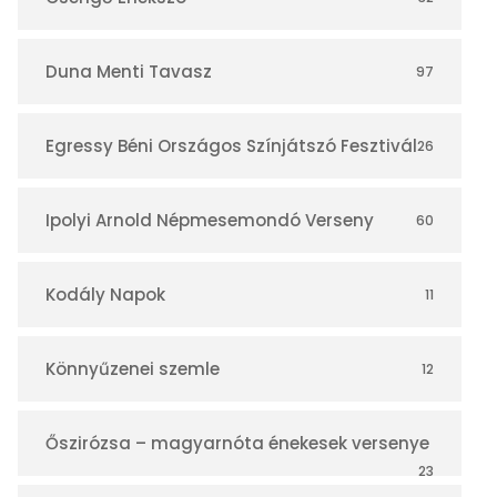
á
r
Duna Menti Tavasz
97
Egressy Béni Országos Színjátszó Fesztivál
26
Ipolyi Arnold Népmesemondó Verseny
60
Kodály Napok
11
Könnyűzenei szemle
12
Őszirózsa – magyarnóta énekesek versenye
23