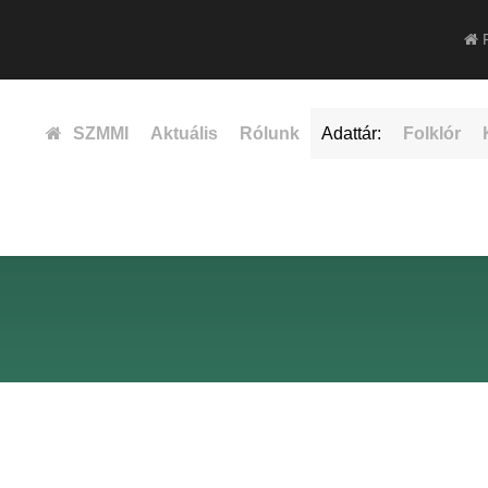
F
SZMMI
Aktuális
Rólunk
Adattár:
Folklór