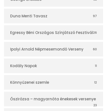
á
r
Duna Menti Tavasz
97
Egressy Béni Országos Színjátszó Fesztivál
26
Ipolyi Arnold Népmesemondó Verseny
60
Kodály Napok
11
Könnyűzenei szemle
12
Őszirózsa – magyarnóta énekesek versenye
23