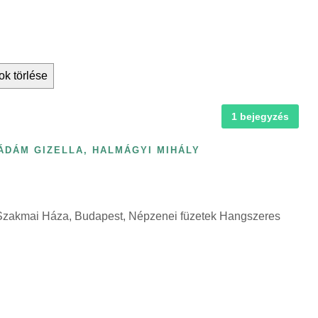
ok törlése
1 bejegyzés
ÁDÁM GIZELLA
,
HALMÁGYI MIHÁLY
k Szakmai Háza, Budapest, Népzenei füzetek Hangszeres