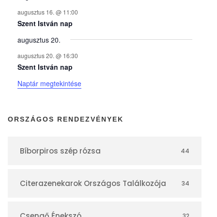
n
augusztus 16. @ 11:00
y
Szent István nap
augusztus 20.
e
augusztus 20. @ 16:30
Szent István nap
k
Naptár megtekintése
n
ORSZÁGOS RENDEZVÉNYEK
a
Bíborpiros szép rózsa
44
p
Citerazenekarok Országos Találkozója
34
t
Csengő Énekszó
32