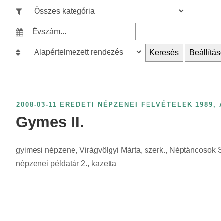
e
S
a
z
r
S
ű
c
z
r
B
Keresés
Beállítás
h
ű
é
e
f
r
s
s
o
é
k
o
r
s
a
r
2008-03-11
EREDETI NÉPZENEI FELVÉTELEK
1989
,
:
é
t
o
Gymes II.
v
e
l
s
g
á
z
gyimesi népzene, Virágvölgyi Márta, szerk., Néptáncoso
ó
s
á
népzenei példatár 2., kazetta
r
:
m
i
s
a
z
s
e