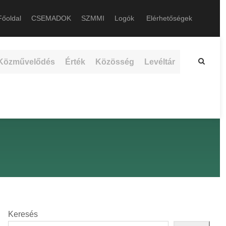
őoldal
CSEMADOK
SZMMI
Logók
Elérhetőségek
Közművelődés
Érték
Közösség
Levéltár
Keresés