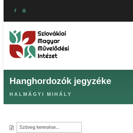
Hanghordozók jegyzéke
HALMÁGYI MIHÁLY
S