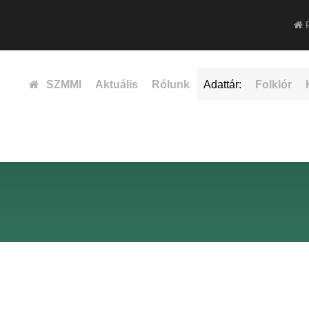
F
SZMMI
Aktuális
Rólunk
Adattár:
Folklór