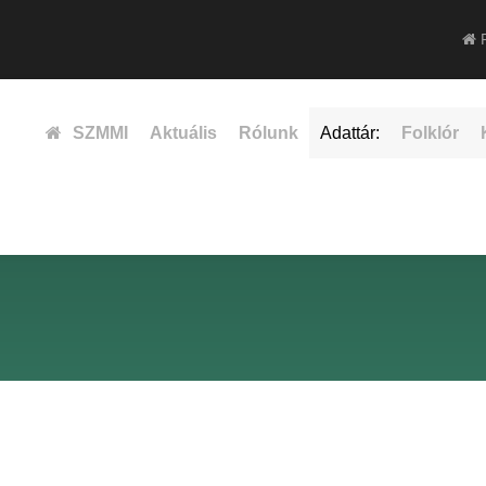
F
SZMMI
Aktuális
Rólunk
Adattár:
Folklór