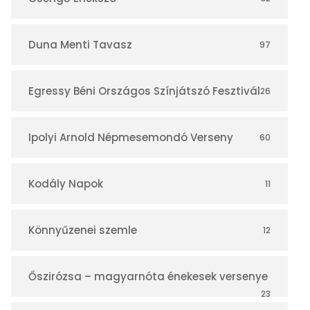
á
r
Duna Menti Tavasz
97
Egressy Béni Országos Színjátszó Fesztivál
26
Ipolyi Arnold Népmesemondó Verseny
60
Kodály Napok
11
Könnyűzenei szemle
12
Őszirózsa – magyarnóta énekesek versenye
23