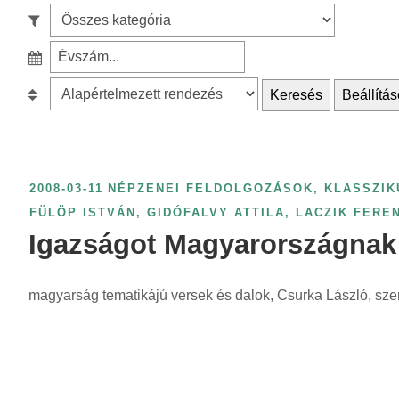
e
S
a
z
r
S
ű
c
z
r
B
Keresés
Beállítás
h
ű
é
e
f
r
s
s
o
é
k
o
r
s
a
r
2008-03-11
NÉPZENEI FELDOLGOZÁSOK, KLASSZIK
:
é
t
o
FÜLÖP ISTVÁN
,
GIDÓFALVY ATTILA
,
LACZIK FERE
v
e
l
Igazságot Magyarországnak
s
g
á
z
ó
s
á
magyarság tematikájú versek és dalok, Csurka László, szerk
r
:
m
i
s
a
z
s
e