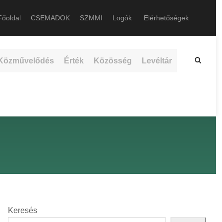
őoldal
CSEMADOK
SZMMI
Logók
Elérhetőségek
Közművelődés
Érték
Közösség
Levéltár
Keresés