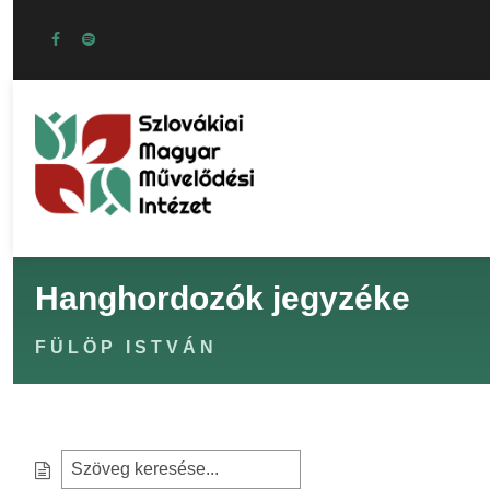
Hanghordozók jegyzéke
FÜLÖP ISTVÁN
S