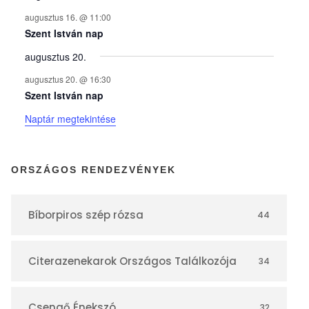
n
augusztus 16. @ 11:00
y
Szent István nap
augusztus 20.
e
augusztus 20. @ 16:30
Szent István nap
k
Naptár megtekintése
n
ORSZÁGOS RENDEZVÉNYEK
a
Bíborpiros szép rózsa
44
p
Citerazenekarok Országos Találkozója
34
t
Csengő Énekszó
32