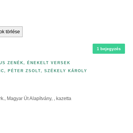
ok törlése
1 bejegyzés
US ZENÉK, ÉNEKELT VERSEK
NC
,
PÉTER ZSOLT
,
SZÉKELY KÁROLY
., Magyar Út Alapítvány, , kazetta