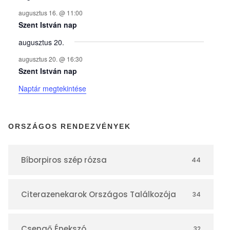
n
augusztus 16. @ 11:00
y
Szent István nap
augusztus 20.
e
augusztus 20. @ 16:30
Szent István nap
k
Naptár megtekintése
n
ORSZÁGOS RENDEZVÉNYEK
a
Bíborpiros szép rózsa
44
p
Citerazenekarok Országos Találkozója
34
t
Csengő Énekszó
32