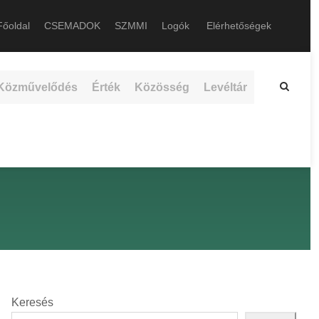
őoldal
CSEMADOK
SZMMI
Logók
Elérhetőségek
Közművelődés
Érték
Közösség
Levéltár
Keresés