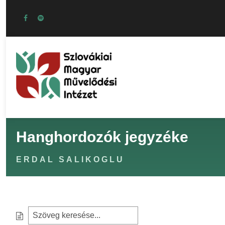
Hanghordozók jegyzéke
ERDAL SALIKOGLU
S