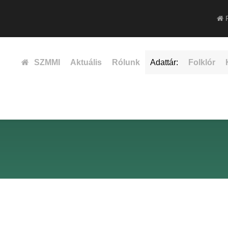
F
SZMMI
Aktuális
Rólunk
Adattár:
Folklór