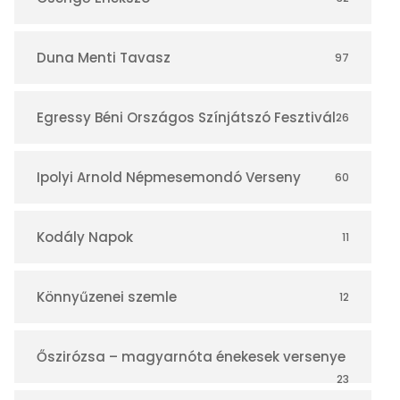
á
r
Duna Menti Tavasz
97
Egressy Béni Országos Színjátszó Fesztivál
26
Ipolyi Arnold Népmesemondó Verseny
60
Kodály Napok
11
Könnyűzenei szemle
12
Őszirózsa – magyarnóta énekesek versenye
23