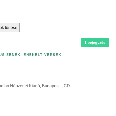
ok törlése
1 bejegyzés
US ZENÉK, ÉNEKELT VERSEK
tnofon Népzenei Kiadó, Budapest, , CD