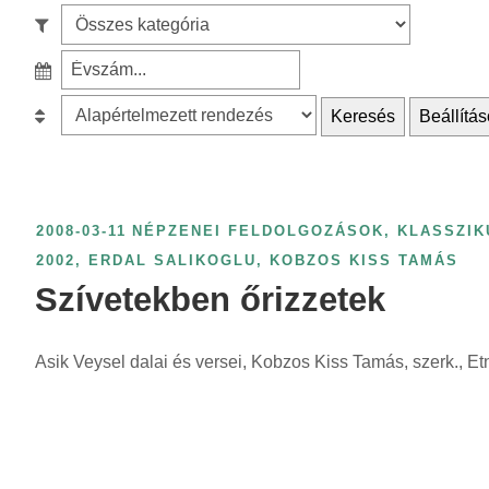
e
S
a
z
r
S
ű
c
z
r
B
Keresés
Beállítás
h
ű
é
e
f
r
s
s
o
é
k
o
r
s
a
r
2008-03-11
NÉPZENEI FELDOLGOZÁSOK, KLASSZIK
:
é
t
o
2002
,
ERDAL SALIKOGLU
,
KOBZOS KISS TAMÁS
v
e
l
Szívetekben őrizzetek
s
g
á
z
ó
s
á
Asik Veysel dalai és versei, Kobzos Kiss Tamás, szerk., E
r
:
m
i
s
a
z
s
e