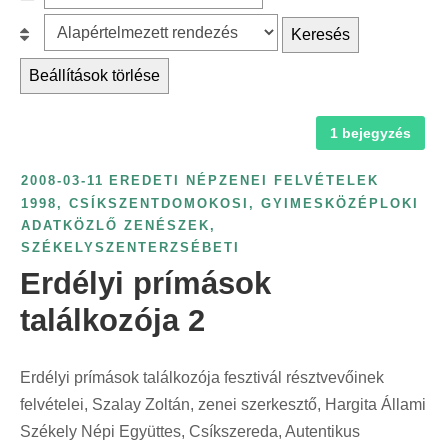
c
z
r
B
Keresés
h
ű
é
e
f
r
Beállítások törlése
s
s
o
é
k
o
r
s
a
1 bejegyzés
r
:
é
t
o
v
2008-03-11
EREDETI NÉPZENEI FELVÉTELEK
e
l
s
1998
,
CSÍKSZENTDOMOKOSI
,
GYIMESKÖZÉPLOKI
g
á
ADATKÖZLŐ ZENÉSZEK
,
z
ó
s
SZÉKELYSZENTERZSÉBETI
á
r
:
Erdélyi prímások
m
i
s
találkozója 2
a
z
s
e
z
Erdélyi prímások találkozója fesztivál résztvevőinek
r
e
felvételei, Szalay Zoltán, zenei szerkesztő, Hargita Állami
i
r
Székely Népi Együttes, Csíkszereda, Autentikus
n