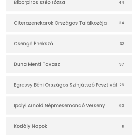
Bíborpiros szép rózsa
44
á
r
Citerazenekarok Országos Találkozója
34
Csengő Énekszó
32
Duna Menti Tavasz
97
Egressy Béni Országos Színjátszó Fesztivál
26
Ipolyi Arnold Népmesemondó Verseny
60
Kodály Napok
11