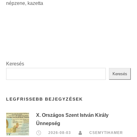
i
népzene, kazetta
t
n
:
t
:
Keresés
Keresés
LEGFRISSEBB BEJEGYZÉSEK
X. Országos Szent István Király
Ünnepség
2026-08-03
CSEMYTIHAMER