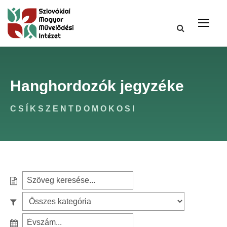
Hanghordozók jegyzéke
CSÍKSZENTDOMOKOSI
S
e
S
a
z
r
S
ű