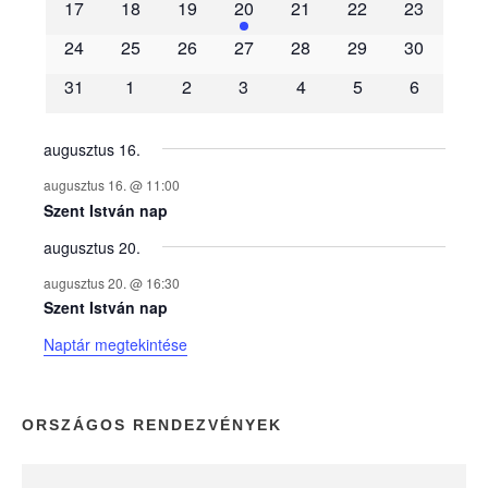
m
17
18
19
20
21
22
23
é
24
25
26
27
28
29
30
31
1
2
3
4
5
6
n
y
augusztus 16.
augusztus 16. @ 11:00
e
Szent István nap
augusztus 20.
k
augusztus 20. @ 16:30
n
Szent István nap
Naptár megtekintése
a
p
ORSZÁGOS RENDEZVÉNYEK
t