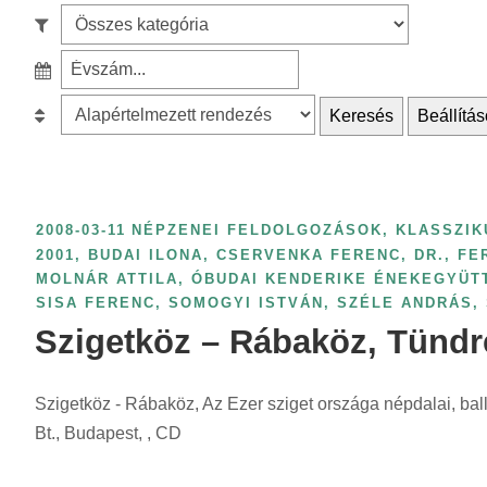
e
S
a
z
r
S
ű
c
z
r
B
Keresés
Beállítás
h
ű
é
e
f
r
s
s
o
é
k
o
r
s
a
r
2008-03-11
NÉPZENEI FELDOLGOZÁSOK, KLASSZIK
:
é
t
o
2001
,
BUDAI ILONA
,
CSERVENKA FERENC
,
DR.
,
FE
v
MOLNÁR ATTILA
,
ÓBUDAI KENDERIKE ÉNEKEGYÜT
e
l
s
SISA FERENC
,
SOMOGYI ISTVÁN
,
SZÉLE ANDRÁS
,
g
á
z
Szigetköz – Rábaköz, Tündr
ó
s
á
r
:
m
i
Szigetköz - Rábaköz, Az Ezer sziget országa népdalai, ball
s
a
Bt., Budapest, , CD
z
s
e