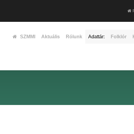
F
SZMMI
Aktuális
Rólunk
Adattár:
Folklór