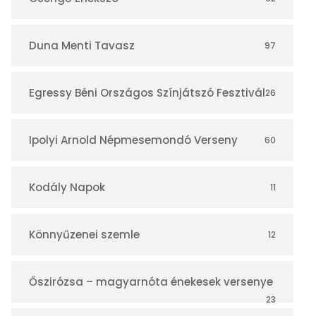
á
r
Duna Menti Tavasz
97
Egressy Béni Országos Színjátszó Fesztivál
26
Ipolyi Arnold Népmesemondó Verseny
60
Kodály Napok
11
Könnyűzenei szemle
12
Őszirózsa – magyarnóta énekesek versenye
23