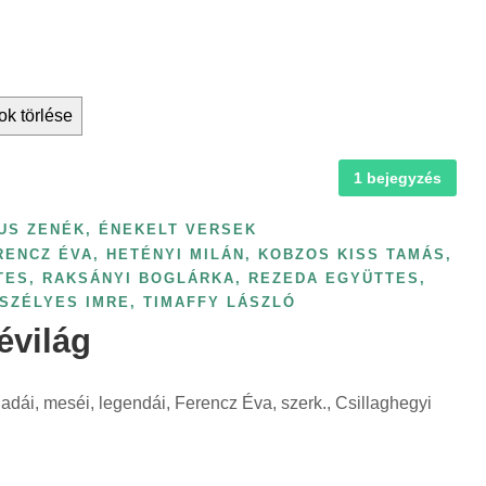
ok törlése
1 bejegyzés
US ZENÉK, ÉNEKELT VERSEK
RENCZ ÉVA
,
HETÉNYI MILÁN
,
KOBZOS KISS TAMÁS
,
TES
,
RAKSÁNYI BOGLÁRKA
,
REZEDA EGYÜTTES
,
SZÉLYES IMRE
,
TIMAFFY LÁSZLÓ
évilág
adái, meséi, legendái, Ferencz Éva, szerk., Csillaghegyi