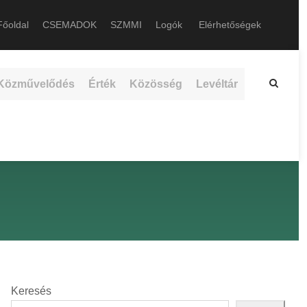
őoldal
CSEMADOK
SZMMI
Logók
Elérhetőségek
Közművelődés
Érték
Közösség
Levéltár
Keresés