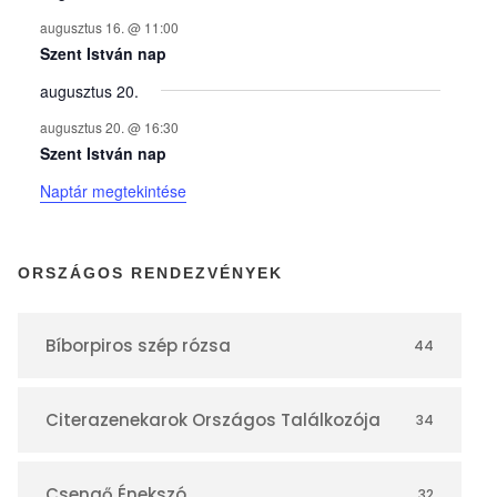
n
augusztus 16. @ 11:00
y
Szent István nap
augusztus 20.
e
augusztus 20. @ 16:30
Szent István nap
k
Naptár megtekintése
n
ORSZÁGOS RENDEZVÉNYEK
a
Bíborpiros szép rózsa
44
p
Citerazenekarok Országos Találkozója
34
t
Csengő Énekszó
32