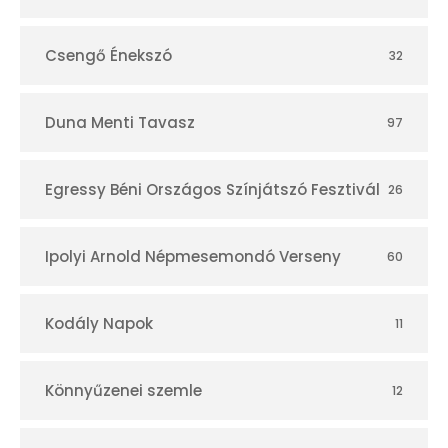
Csengő Énekszó
32
Duna Menti Tavasz
97
Egressy Béni Országos Színjátszó Fesztivál
26
Ipolyi Arnold Népmesemondó Verseny
60
Kodály Napok
11
Könnyűzenei szemle
12