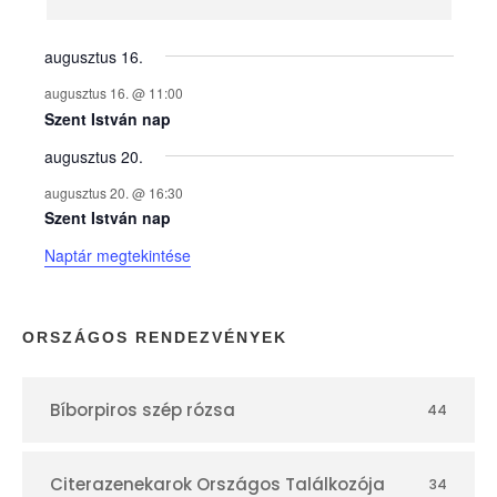
n
y
augusztus 16.
augusztus 16. @ 11:00
e
Szent István nap
augusztus 20.
k
augusztus 20. @ 16:30
n
Szent István nap
Naptár megtekintése
a
p
ORSZÁGOS RENDEZVÉNYEK
t
Bíborpiros szép rózsa
44
á
r
Citerazenekarok Országos Találkozója
34