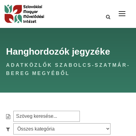
Hanghordozók jegyzéke
ADATKÖZLŐK SZABOLCS-SZATMÁR-
BEREG MEGYÉBŐL
S
e
S
a
z