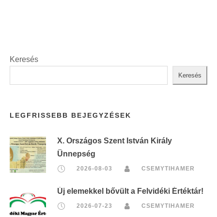
r
n
i
t
n
:
t
:
Keresés
Keresés
LEGFRISSEBB BEJEGYZÉSEK
X. Országos Szent István Király
Ünnepség
2026-08-03
CSEMYTIHAMER
Új elemekkel bővült a Felvidéki Értéktár!
2026-07-23
CSEMYTIHAMER