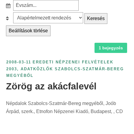
r
S
ű
c
z
r
B
Keresés
h
ű
é
e
f
r
Beállítások törlése
s
s
o
é
k
o
r
s
a
1 bejegyzés
r
:
é
t
o
v
2008-03-11
EREDETI NÉPZENEI FELVÉTELEK
e
l
s
2003
,
ADATKÖZLŐK SZABOLCS-SZATMÁR-BEREG
g
á
MEGYÉBŐL
z
ó
s
Zörög az akácfalevél
á
r
:
m
i
s
Népdalok Szabolcs-Szatmár-Bereg megyéből, Joób
a
z
Árpád, szerk., Etnofon Népzenei Kiadó, Budapest, , CD
s
e
z
r
e
i