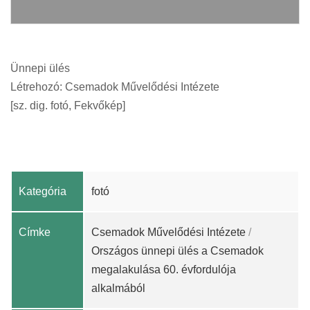
Ünnepi ülés
Létrehozó: Csemadok Művelődési Intézete
[sz. dig. fotó, Fekvőkép]
Kategória
fotó
Címke
Csemadok Művelődési Intézete
/
Országos ünnepi ülés a Csemadok
megalakulása 60. évfordulója
alkalmából