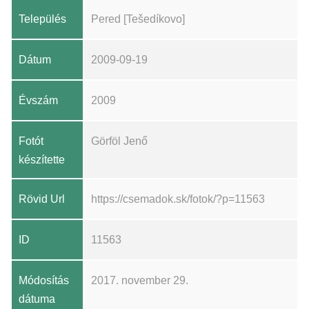
Település
Pered [Tešedíkovo]
Dátum
2009-09-19
Évszám
2009
Fotót
Görföl Jenő
készítette
Rövid Url
https://csemadok.sk/fotok/?p=11563
ID
11563
Módosítás
2017. november 29.
dátuma