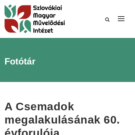
Fotótár
A Csemadok
megalakulásának 60.
évforulója