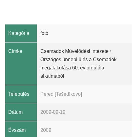
Kategória
fotó
Címke
Csemadok Művelődési Intézete
/
Országos ünnepi ülés a Csemadok
megalakulása 60. évfordulója
alkalmából
Település
Pered [Tešedíkovo]
Dátum
2009-09-19
Évszám
2009