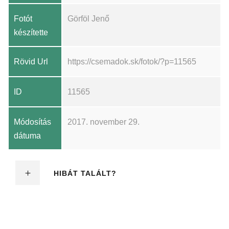
Fotót
Görföl Jenő
készítette
Rövid Url
https://csemadok.sk/fotok/?p=11565
ID
11565
Módosítás
2017. november 29.
dátuma
HIBÁT TALÁLT?