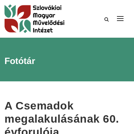
Fotótár
A Csemadok
megalakulásának 60.
évforulója