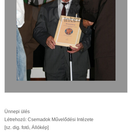
Ünnepi ülés
Létrehozó: Csemadok Művelődési Intézete
[sz. dig. fotó, Állókép]