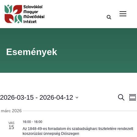
Események
E
2026-03-15
 - 
2026-04-12
K
S
e
u
S
r
s
m
márc 2026
e
e
m
s
16:00
-
16:00
a
l
VAS
e
e
r
15
Az 1848-49-es forradalom és szabadságharc tiszteletére rendezett
t
e
y
koszorúzási ünnepség Diószegen
t