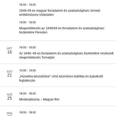
c
m
k
16:00
-
16:00
i
t
1848-49-es magyar forradalom és szabadságharc ünnepi
f
é
emlékműsora Vízkeleten
d
e
j
16:00
-
16:00
a
e
n
Megemlékezés az 1848/49-es forradalom és szabadságharc
t
z
tiszteletére Pereden
é
e
y
s
.
16:00
-
16:00
HÉT
16
e
Az 1848–49-es forradalom és szabadságharc tiszteletére rendezett
megemlékezés Tornalján
k
10:00
-
15:00
SZO
21
„Húsvétra készülődve” című kézműves kiállítás és tojásfestő
k
foglalkozás
t
e
18:00
-
18:00
SZE
25
Mesterjátszma – Magyar film
r
18:00
-
18:00
PÉN