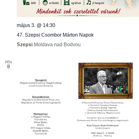
e
s
i
május 3. @ 14:30
é
47. Szepsi Csombor Márton Napok
s
Szepsi
Moldava nad Bodvou
e
PÉN
8
é
i
s
n
é
z