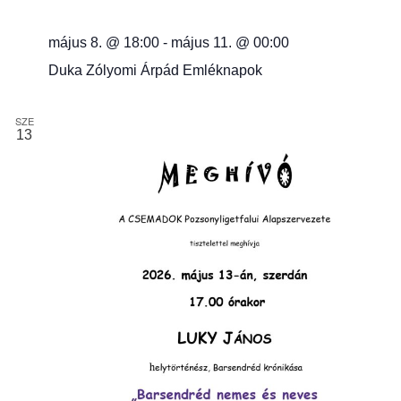
e
május 8. @ 18:00
-
május 11. @ 00:00
t
Duka Zólyomi Árpád Emléknapok
v
SZE
13
á
l
a
s
z
t