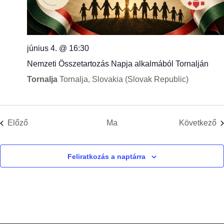
június 4. @ 16:30
Nemzeti Összetartozás Napja alkalmából Tornalján
Tornalja
Tornalja, Slovakia (Slovak Republic)
Események
E
Előző
Ma
Következő
Feliratkozás a naptárra