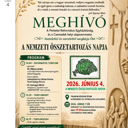
CSÜ
4