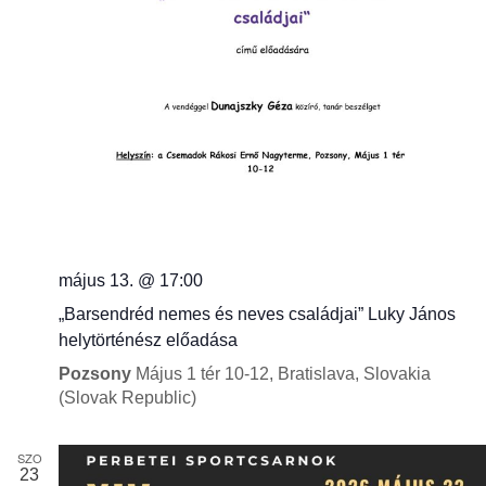
á
s
május 13. @ 17:00
„Barsendréd nemes és neves családjai” Luky János
helytörténész előadása
Pozsony
Május 1 tér 10-12, Bratislava, Slovakia
(Slovak Republic)
SZO
23