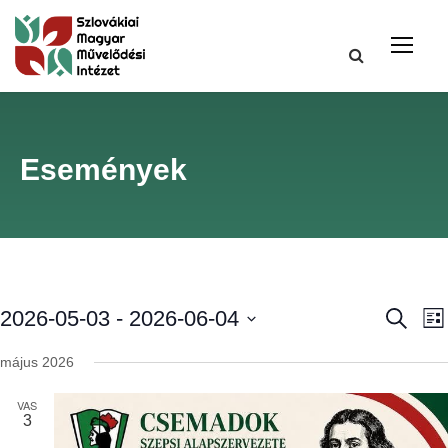
Események
E
2026-05-03
 - 
2026-06-04
K
L
e
i
D
r
s
s
május 2026
e
á
t
s
a
t
VAS
e
e
3
t
u
t