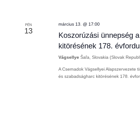
március 13. @ 17:00
PÉN
13
Koszorúzási ünnepség a
kitörésének 178. évfordu
Vágsellye
Šaľa, Slovakia (Slovak Republ
A Csemadok Vágsellyei Alapszervezete ti
és szabadságharc kitörésének 178. évfor