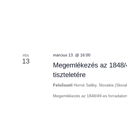
e
e
.
s
r
s
e
e
m
e
s
g
március 13. @ 16:00
PÉN
a
13
é
E
Megemlékezés az 1848/4
s
tiszteletére
e
s
Felsőszeli
Horné Saliby, Slovakia (Slova
m
é
e
Megemlékezés az 1848/49-es forradalom 
n
y
é
e
k