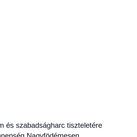
m és szabadságharc tiszteletére
ünnepség Nagyfödémesen