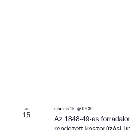
március 15. @ 09:30
VAS
15
Az 1848-49-es forradalo
rendezett koszorúzási 