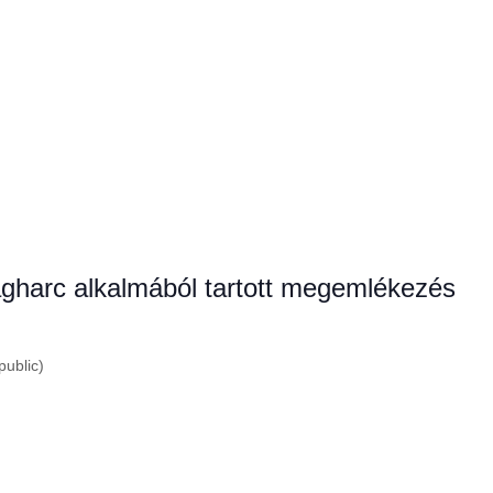
gharc alkalmából tartott megemlékezés
public)