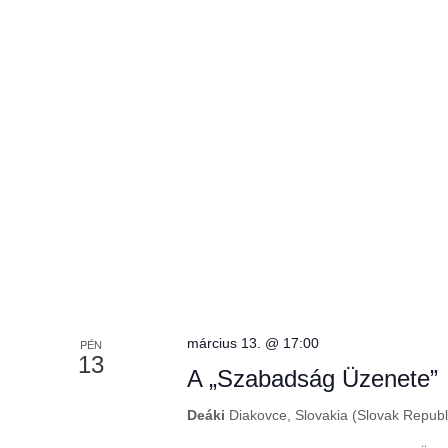
s
-
t
n
a
k
é
e
r
z
e
s
e
ő
s
t
z
ó
v
március 13. @ 17:00
PÉN
v
13
a
A „Szabadság Üzenete”
l
á
Deáki
Diakovce, Slovakia (Slovak Republ
.