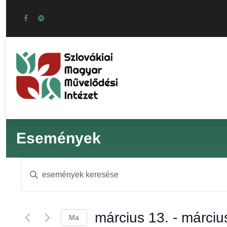
Események
E
Í
r
s
j
a
március 13.
 - 
márciu
Ma
b