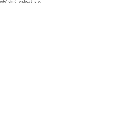
nete” című rendezvényre.