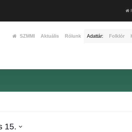
F
SZMMI
Aktuális
Rólunk
Adattár:
Folklór
s 15.