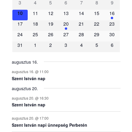
3
4
5
6
7
8
9
e
10
11
12
13
14
15
16
m
17
18
19
20
21
22
23
é
24
25
26
27
28
29
30
31
1
2
3
4
5
6
n
y
augusztus 16.
augusztus 16. @ 11:00
e
Szent István nap
augusztus 20.
k
augusztus 20. @ 16:30
n
Szent István nap
a
augusztus 20. @ 17:00
Szent István napi ünnepség Perbetén