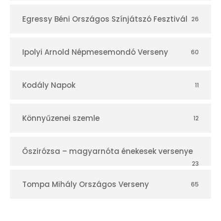
Egressy Béni Országos Színjátszó Fesztivál
26
Ipolyi Arnold Népmesemondó Verseny
60
Kodály Napok
11
Könnyűzenei szemle
12
Őszirózsa – magyarnóta énekesek versenye
23
Tompa Mihály Országos Verseny
65