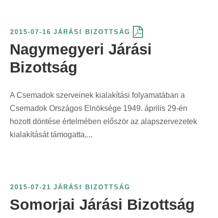
i
:
r
n
i
t
2015-07-16
JÁRÁSI BIZOTTSÁG
n
:
Nagymegyeri Járási
t
Bizottság
:
A Csemadok szerveinek kialakítási folyamatában a
Csemadok Országos Elnöksége 1949. április 29-én
hozott döntése értelmében először az alapszervezetek
kialakítását támogatta,...
2015-07-21
JÁRÁSI BIZOTTSÁG
Somorjai Járási Bizottság