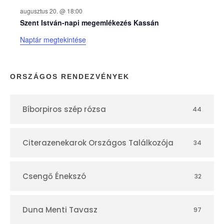
p
augusztus 20. @ 18:00
Szent István-napi megemlékezés Kassán
t
Naptár megtekintése
á
r
ORSZÁGOS RENDEZVÉNYEK
Bíborpiros szép rózsa
44
Citerazenekarok Országos Találkozója
34
Csengő Énekszó
32
Duna Menti Tavasz
97