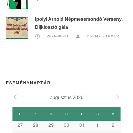
Ipolyi Arnold Népmesemondó Verseny,
Díjkiosztó gála
2026-06-11
CSEMYTIHAMER
ESEMÉNYNAPTÁR
augusztus 2026
E
H
HÉTFŐ
K
KEDD
S
SZERDA
C
CSÜTÖRTÖK
P
PÉNTEK
S
SZOMBAT
V
VASÁRNAP
s
27
28
29
30
31
1
2