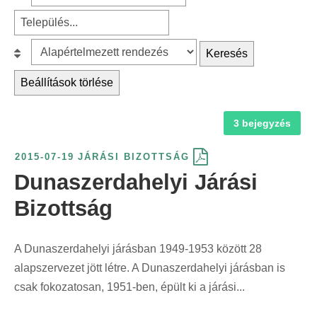
c
z
z
r
h
ű
ű
é
f
r
r
B
Keresés
s
o
é
é
e
k
Beállítások törlése
r
s
s
s
a
:
j
t
o
t
3 bejegyzés
á
e
r
e
r
l
o
g
2015-07-19
JÁRÁSI BIZOTTSÁG
á
e
l
ó
Dunaszerdahelyi Járási
s
p
á
r
s
ü
s
Bizottság
i
z
l
:
a
e
é
s
A Dunaszerdahelyi járásban 1949-1953 között 28
r
s
z
alapszervezet jött létre. A Dunaszerdahelyi járásban is
i
s
e
csak fokozatosan, 1951-ben, épült ki a járási...
n
z
r
t
e