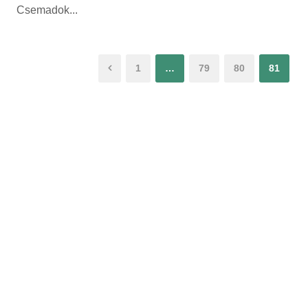
Csemadok...
1
…
79
80
81