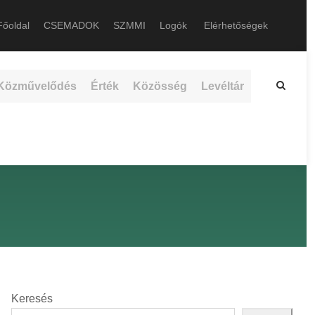
őoldal
CSEMADOK
SZMMI
Logók
Elérhetőségek
Közművelődés
Érték
Közösség
Levéltár
Keresés