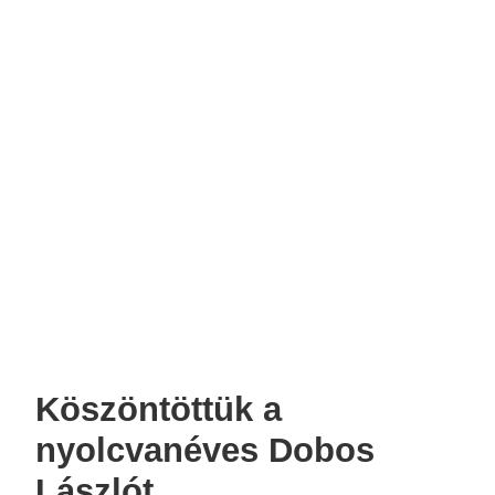
Köszöntöttük a
nyolcvanéves Dobos
Lászlót