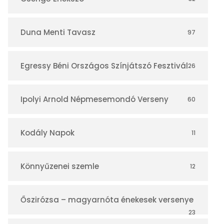
á
r
Duna Menti Tavasz
97
Egressy Béni Országos Színjátszó Fesztivál
26
Ipolyi Arnold Népmesemondó Verseny
60
Kodály Napok
11
Könnyűzenei szemle
12
Őszirózsa – magyarnóta énekesek versenye
23