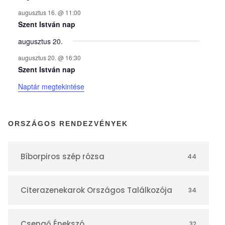
n
augusztus 16. @ 11:00
y
Szent István nap
augusztus 20.
e
augusztus 20. @ 16:30
Szent István nap
k
Naptár megtekintése
n
ORSZÁGOS RENDEZVÉNYEK
a
Bíborpiros szép rózsa
44
p
Citerazenekarok Országos Találkozója
34
t
Csengő Énekszó
32