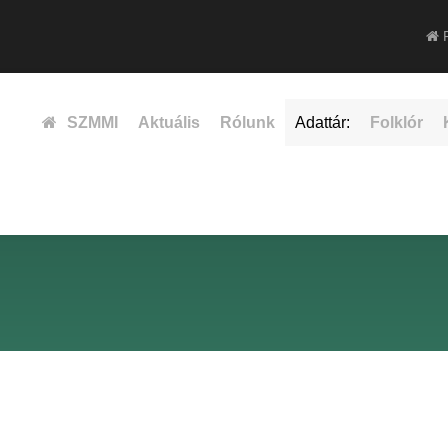
F
SZMMI
Aktuális
Rólunk
Adattár:
Folklór