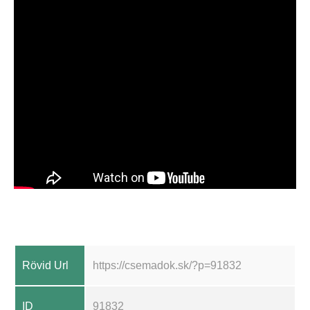
Rövid Url
https://csemadok.sk/?p=91832
ID
91832