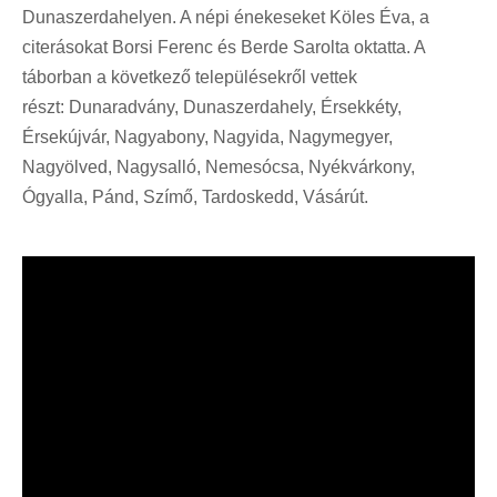
Dunaszerdahelyen. A népi énekeseket Köles Éva, a
citerásokat Borsi Ferenc és Berde Sarolta oktatta. A
táborban a következő településekről vettek
részt: Dunaradvány, Dunaszerdahely, Érsekkéty,
Érsekújvár, Nagyabony, Nagyida, Nagymegyer,
Nagyölved, Nagysalló, Nemesócsa, Nyékvárkony,
Ógyalla, Pánd, Szímő, Tardoskedd, Vásárút.