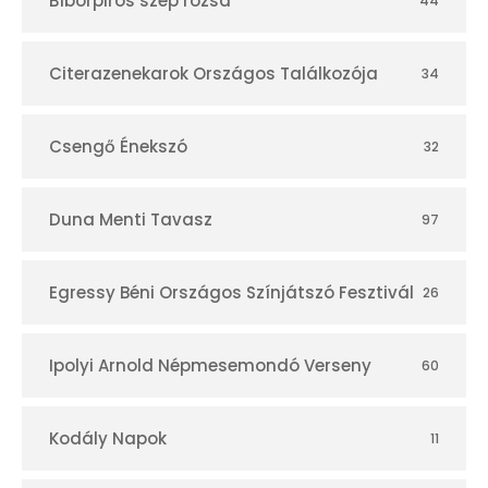
Bíborpiros szép rózsa
44
á
r
Citerazenekarok Országos Találkozója
34
Csengő Énekszó
32
Duna Menti Tavasz
97
Egressy Béni Országos Színjátszó Fesztivál
26
Ipolyi Arnold Népmesemondó Verseny
60
Kodály Napok
11