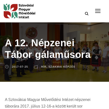
A 12. Népzenei
Tábor gálaműsora
2017-07-25
HÍR
,
SZAKMAI KÉPZÉS
A Szlovákiai Magyar Művelődési Intézet népzenei
táborára 2017. július 12-16-a között került sor