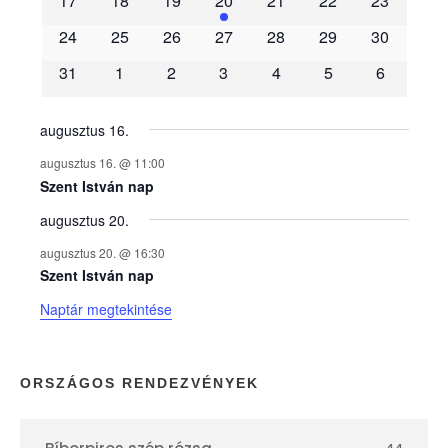
17
18
19
20
21
22
23
é
24
25
26
27
28
29
30
31
1
2
3
4
5
6
n
y
augusztus 16.
augusztus 16. @ 11:00
e
Szent István nap
augusztus 20.
k
augusztus 20. @ 16:30
n
Szent István nap
Naptár megtekintése
a
p
ORSZÁGOS RENDEZVÉNYEK
t