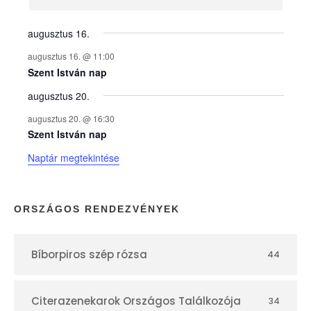
n
y
augusztus 16.
augusztus 16. @ 11:00
e
Szent István nap
augusztus 20.
k
augusztus 20. @ 16:30
n
Szent István nap
Naptár megtekintése
a
p
ORSZÁGOS RENDEZVÉNYEK
t
Bíborpiros szép rózsa
44
á
r
Citerazenekarok Országos Találkozója
34