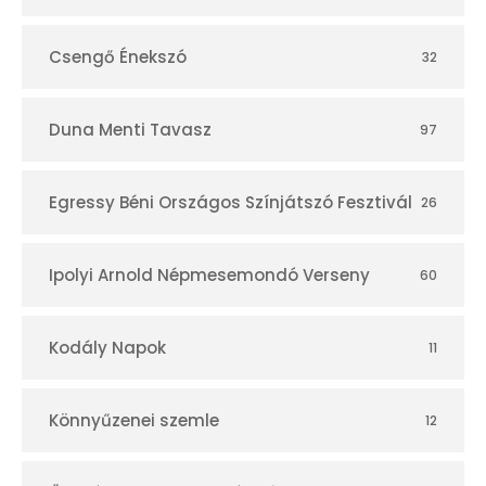
Csengő Énekszó
32
Duna Menti Tavasz
97
Egressy Béni Országos Színjátszó Fesztivál
26
Ipolyi Arnold Népmesemondó Verseny
60
Kodály Napok
11
Könnyűzenei szemle
12