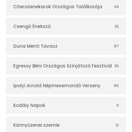
r
Citerazenekarok Országos Találkozója
34
Csengő Énekszó
32
Duna Menti Tavasz
97
Egressy Béni Országos Színjátszó Fesztivál
26
Ipolyi Arnold Népmesemondó Verseny
60
Kodály Napok
11
Könnyűzenei szemle
12