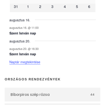
31
1
2
3
4
5
6
n
y
augusztus 16.
augusztus 16. @ 11:00
e
Szent István nap
augusztus 20.
k
augusztus 20. @ 16:30
n
Szent István nap
Naptár megtekintése
a
p
ORSZÁGOS RENDEZVÉNYEK
t
Bíborpiros szép rózsa
44
á