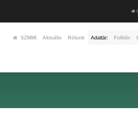
F
SZMMI
Aktuális
Rólunk
Adattár:
Folklór