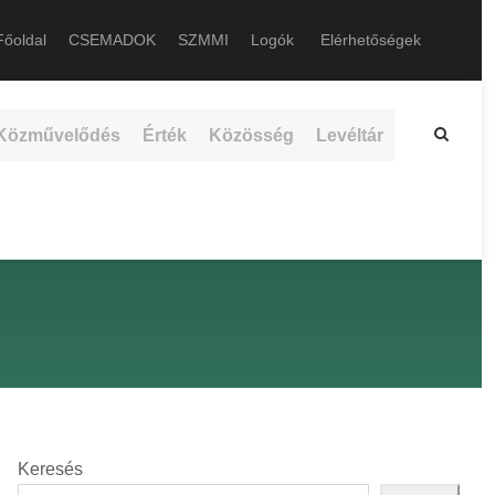
őoldal
CSEMADOK
SZMMI
Logók
Elérhetőségek
Közművelődés
Érték
Közösség
Levéltár
Keresés