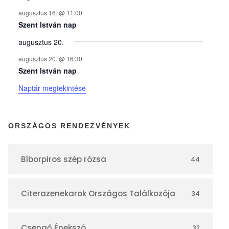
n
augusztus 16. @ 11:00
y
Szent István nap
augusztus 20.
e
augusztus 20. @ 16:30
Szent István nap
k
Naptár megtekintése
n
ORSZÁGOS RENDEZVÉNYEK
a
Bíborpiros szép rózsa
44
p
Citerazenekarok Országos Találkozója
34
t
Csengő Énekszó
32