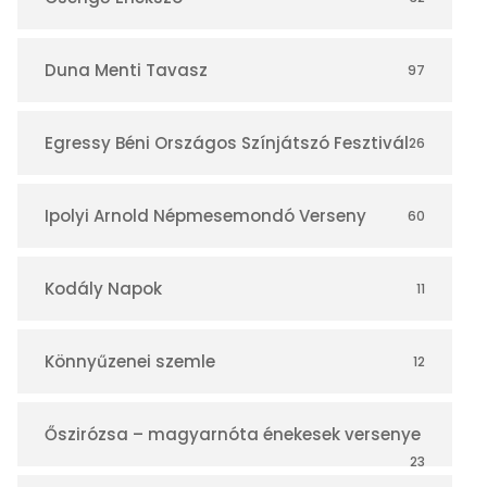
á
r
Duna Menti Tavasz
97
Egressy Béni Országos Színjátszó Fesztivál
26
Ipolyi Arnold Népmesemondó Verseny
60
Kodály Napok
11
Könnyűzenei szemle
12
Őszirózsa – magyarnóta énekesek versenye
23