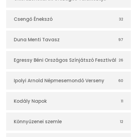
r
Csengő Énekszó
32
Duna Menti Tavasz
97
Egressy Béni Országos Színjátszó Fesztivál
26
Ipolyi Arnold Népmesemondó Verseny
60
Kodály Napok
11
Könnyűzenei szemle
12