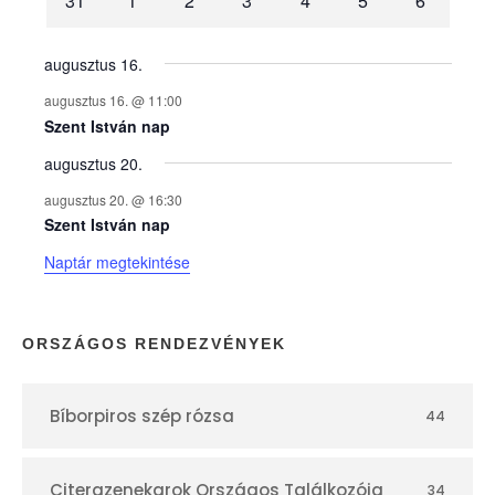
31
1
2
3
4
5
6
n
y
augusztus 16.
augusztus 16. @ 11:00
e
Szent István nap
augusztus 20.
k
augusztus 20. @ 16:30
n
Szent István nap
Naptár megtekintése
a
p
ORSZÁGOS RENDEZVÉNYEK
t
Bíborpiros szép rózsa
44
á
Citerazenekarok Országos Találkozója
34