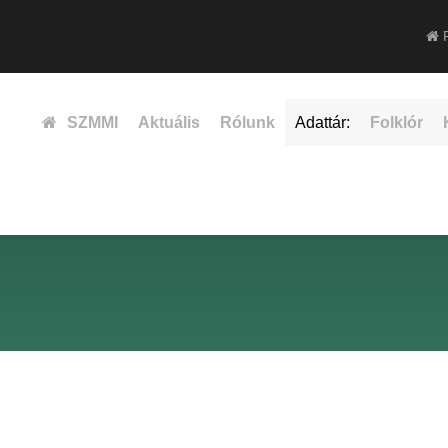
F
SZMMI
Aktuális
Rólunk
Adattár:
Folklór