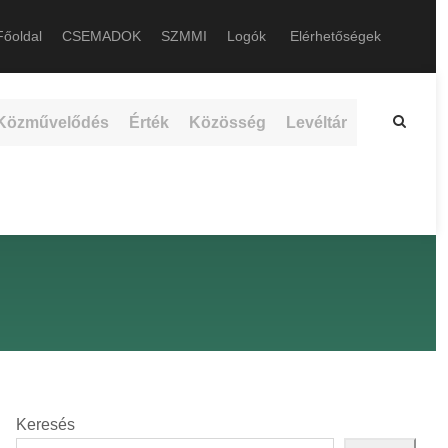
őoldal
CSEMADOK
SZMMI
Logók
Elérhetőségek
Közművelődés
Érték
Közösség
Levéltár
Keresés