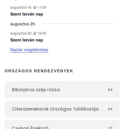
n
augusztus 16. @ 11:00
y
Szent István nap
augusztus 20.
e
augusztus 20. @ 16:30
Szent István nap
k
Naptár megtekintése
n
ORSZÁGOS RENDEZVÉNYEK
a
Bíborpiros szép rózsa
44
p
Citerazenekarok Országos Találkozója
34
t
Csengő Énekszó
32