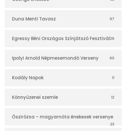
á
r
Duna Menti Tavasz
97
Egressy Béni Országos Színjátszó Fesztivál
26
Ipolyi Arnold Népmesemondó Verseny
60
Kodály Napok
11
Könnyűzenei szemle
12
Őszirózsa – magyarnóta énekesek versenye
23