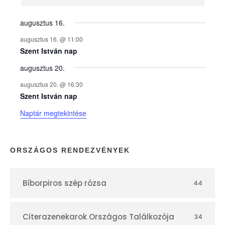
n
y
augusztus 16.
augusztus 16. @ 11:00
e
Szent István nap
augusztus 20.
k
augusztus 20. @ 16:30
n
Szent István nap
Naptár megtekintése
a
p
ORSZÁGOS RENDEZVÉNYEK
t
Bíborpiros szép rózsa
44
á
r
Citerazenekarok Országos Találkozója
34