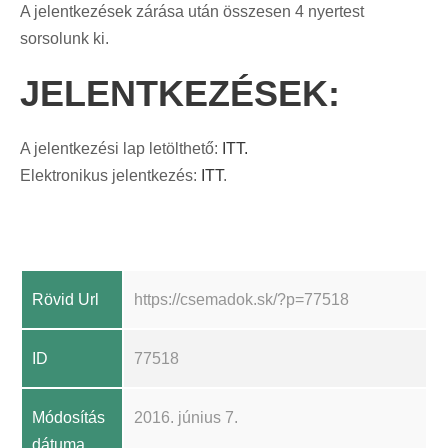
A jelentkezések zárása után összesen 4 nyertest
sorsolunk ki.
JELENTKEZÉSEK:
A jelentkezési lap letölthető:
ITT.
Elektronikus jelentkezés:
ITT
.
Rövid Url
https://csemadok.sk/?p=77518
ID
77518
Módosítás
2016. június 7.
dátuma