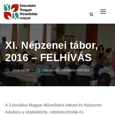
XI. Népzenei tábor,
2016 – FELHÍVÁS
2016-04-05
FELHÍVÁS
,
SZAKMAI KÉPZÉS
A Szlovákiai Magyar Művelődési Intézet és Népzenei
Adattára a népdalkörök, népdalszólisták és