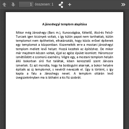
összesen: 1
Előző
Tovább
Kicsinyítés
Nagyítás
Esz
A jánoshegyi templom alapítása
Mikor még Jánoshegy 
(
Bars  m.
), 
Kunosvágása, Kékellő, Alsó
-
és Felső
-
Turcsek  igen  kicsinyek  voltak,  s 
í
gy külön papot nem tarthattak, külön 
templomot nem ép
í
thettek, elhatározták,
hogy közös erővel ép
í
tenek 
egy templomot a központban. Kiszemelték erre a mostani jánoshegyi 
templom mellett levő helyet. Hozzá kezdtek az ép
í
téshez. De mikor 
már majdnem készen voltak, éjjel az egész épület leomlott. Háromszor 
ismétlődött e szomorú esemé
ny. Végre egy, a mostani templom helyén 
álló  bokorban  s
í
ró  fiut  találtak,  kiben  keresztelő  szent  Jánosra 
ismertek. Ez azt mondta, hogy ha boldogulni akarnak, a bokor helyére 
ép
í
tsék az új templomot, s nevéről nevezzék el. Úgy is történt, s 
í
gy 
kapta    a    falu
a  Jánoshegy  nevet.  A  templom  oltárán  levő 
üvegszekrényben ma is láthatni a kis fiú szobrát.