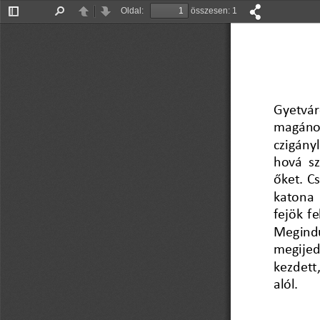
Oldal:
összesen: 1
Oldalsáv
Keresés
Előző
Tovább
be/ki
Gy
etvár
magán
o
czigány
hová sz
őket. Cs
katona  
fejök fe
Megindu
megijedt
kezdett,
alól.