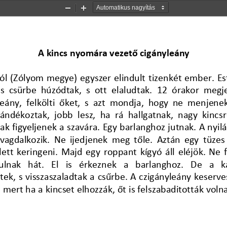
Kicsinyítés
Nagyítás
A k
incs nyomára vezető cigányleány
ól (Zólyom megye) egyszer elindult tizenkét ember. Es
s csürbe húzódtak, s ott elaludtak. 
12 órakor megje
leány, felkölti őket, s azt mondja, hogy ne menjene
ándékoztak, jobb lesz, ha rá hallgatnak, nagy kincsr
ak figyeljenek a szavára. Egy barlanghoz jutnak. A nyilá
vagdalkozik.  Ne  ij
edjenek meg tőle. Aztán egy tüzes 
lett keringeni. Majd egy roppant kígyó áll eléjök. Ne f
lnak  hát.  El  is  érkeznek  a  barlanghoz.  De  a  k
ek, s visszaszaladtak a csűrbe. A czigányleány keserves
 
mert ha a kincset elhozzák, őt is felszabaditották volna