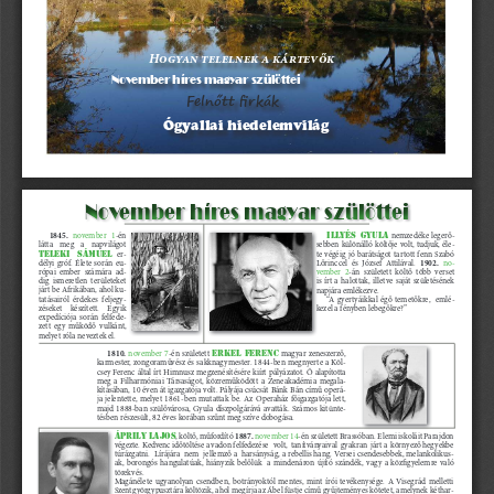
Hogyan telelnek a kártevők
November híres magyar szülöttei
Felnőtt firkák
Ógyallai hiedelemvilág
November híres magyar szülöttei
1845.
Illyés Gyula
november 1
-én 
 nemzedéke legerő
-
látta meg a napvilágot 
sebben különálló költője volt, tudjuk, éle
-
Teleki Sámuel
 er
-
te végéig jó barátságot tartott fenn Szabó 
1902.
délyi gróf. Élete során eu
-
Lőrinccel és József Attilával. 
no
-
rópai ember számára ad
-
vember 2
-án született költő több verset 
dig ismeretlen területeket 
is írt a halottak, illetve saját születésének 
járt be Afrikában, ahol ku
-
napjára emlékezve. 
tatásairól érdekes feljegy
-
“A gyertyáikkal égő temetőkre,  emlé
-
zéseket készített. Egyik 
kezel a fényben lebegőkre?” 
expedíciója során felfede
-
zett egy működő vulkánt, 
melyet róla neveztek el.
1810.
Erkel Ferenc
november 7
-én született 
 magyar zeneszerző, 
karmester, zongoraművész és sakknagymester. 1844-ben megnyerte a Köl
-
csey Ferenc által írt Himnusz megzenésítésére kiírt pályázatot. Ő alapította 
meg a Filharmóniai Társaságot, közreműködött a Zeneakadémia megala
-
kításában, 10 éven át igazgatója volt. Pályája csúcsát Bánk Bán című operá
-
ja jelentette, melyet 1861-ben mutattak be. Az Operaház főigazgatója lett, 
majd 1888-ban szülővárosa, Gyula díszpolgárává avatták. Számos kitünte
-
tésben részesült, 82 éves korában szűnt meg szíve dobogása.
1887. 
Áprily Lajos
, költő, műfordító 
november 14
-én született Brassóban. Elemi iskoláit Parajdon  
végezte. Kedvenc időtöltése a vadon felfedezése   volt,  tanítványaival  gyakran  járt a  környező hegyekbe 
túrázgatni.  Lírájára  nem  jellemző a  harsányság, a rebellis hang. Versei csendesebbek, melankolikus
-
ak, borongós hangulatúak, hiányzik belőlük  a mindenáron újító szándék, vagy a közfigyelemre való 
törekvés.
Magánélete ugyanolyan csendben, botrányoktól mentes, mint írói tevékenysége. A Visegrád melletti 
Szentgyörgypusztára költözik, ahol megírja az Ábel füstje című gyűjteményes kötetet, amelynek kéthar
-