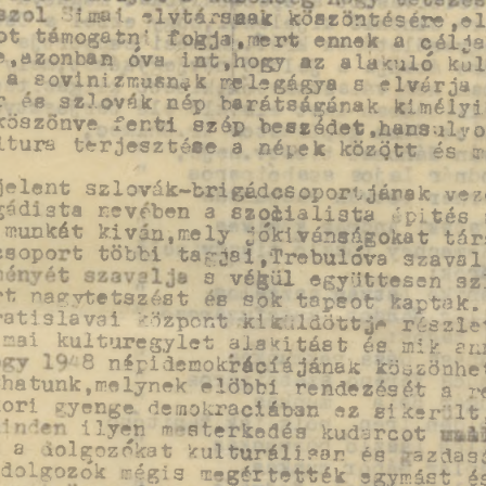
  .iiHitii, 
-iv^arsaaK  Köszöntésére,el
ot  tamogatn'.  fo^ja;,mert  ennek  a  célj
,azonban  óva  int,hogy  az  alakuló  ku
a  sovinizmusnak  nel^ágya  s  elvárja  r n 
ar _P8 jBzlovak  nép  barátságának  kíméiy
szép  beszédet,hansulvo
köszönve fenti 
'Itura  terjesztése a né;ek között és 
jelent szlovák-brigádcsoportjárak vez
gadista nevcben a szocialista  építés
s munkát kivan,mely jókívánságokat t
°^?+t többi tagjai,Trebulóva szaval,m
               s véáül együttesen sz
kert nagvtetszest es sok tapsot kaptak.
 a t is la v a i 
központ kiküldöttj* részlet
! "3i  kulturegylet alakítást és mik a
S .iri3.<okr*.Íáj&Mt k9ssS3h.
 thatunk,m elynek  e lő b b i 
a 
rendezését 
r
kori  py.ng, d.nskraciíbsn sz zikar"l
          t l y y   - 
tM á srct        
st'rk.áés 
ata a  lolgozogat kulturálisan és  azda
dolgozók rrégis T-gírt,tték sgy^ást 4  m