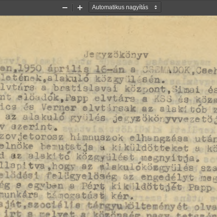
Kicsinyítés
Nagyítás
Jegyzőkönyv
a  0.:,;,'  ^ O K ,O e 
^etenek,alakuló közgyűlésén.
tá rs   a  b r a t is la v a i  központ,  lim ai  és  
int  eíoadok.Rapp  e lv tá rs   a  KSá  és  kö
 es  Verner  e lv tá rs a k   az  a la k i tob  z
nt az alakuló xy^lés je^yzökönywenetőj
v szerint.
zovjetoro3E himnuszok elhangzása utá
elnök* be-utatja a kiküldötteket a k
d az alakító közgyűlést 
Megnyitja.
Hlapitva,hogy az plakulóközgyülés sz
?*lugyeloaeg^az engedélyt me
o&eg 9 egyo*n a Pért kik ¡ldöttj?t Papp
unkára  téno^atást, kér.