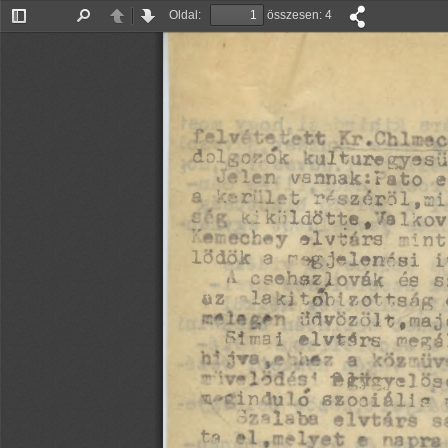
Oldal:
összesen: 4
Oldalsáv
Keresés
Előző
Tovább
be/ki
dol^^^ox ^ulturegyesu
.  ^ -e r,  vannak:!ato  e lv 
'*'''r'r^;;6_r^'Zer9l,,a
^    ^¿k^loot^e* tfa-novics 
3lY'*^rs  "}
a 
lődök 
r^jelenesi  r
" csehszlovák és s
33  laxjtohízottSHg 
üdvözölt,maj
.^r?i elvtárs meg-
T     ^&3r$ys^.
^  V f szociális m
ta