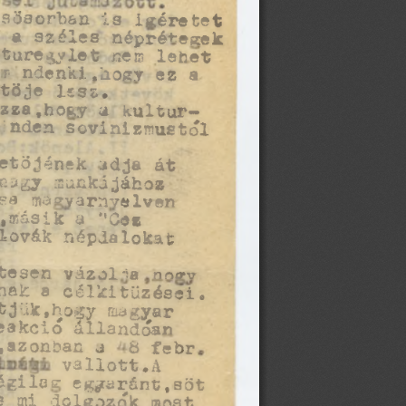
sősorban  is  Ígéretet
a  a  széles  nénré^egek
lture^íet  n efleb et
d ^ k i.h S iy   ez  a
itöje  lssz.
zza.hoay  ^ 
kultur- 
yinden sovinizmustól
etőjének adja át
 ra^y -sunkMához 
ársa ^a^var^elv^ 
ásik a  ''Cet
lovák népdalokat
esen vázol-sa  ma-v
nnak a célkitűzései.
tj;*,hagy J^yaí 
állandóan
eakció 
tlazŐAbao j "S^abr
           valíott.A
sigilac- egzarírt sSt 
i d o l ^ Ű k  a^st