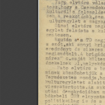
+       .      ,    
2
^
*-ogy  a  „g*-"adok
kulturális  felemelése
se^  a  reakciónak,sem  
*-*  magy
+.**í 
^ 
.-,i 
i 
meg
rentesenl'*     ^  ^'
^               fseg
^Kot,aki annyi  ri
e-edarRnyt es sikere
7
n*re
^^c*qMát^kö^*°^
1        
f-,.. ,^in?k jl,^ely*
.  s^° 
a  b r
e^vtnrs 
t
-    u re p yl   - -        
visszatartott*.A. ak
X t r L i r X ^ i                
h M . r ' B  ^Inyo
1
politikai** 
" ¿s . 