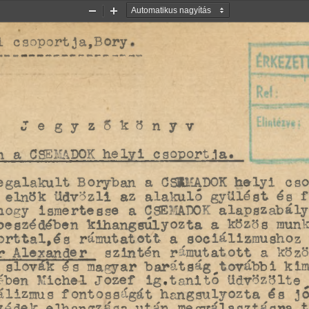
Kicsinyítés
Nagyítás
i csöpörtja,Bory
Jegyzőkönyv
n a 
helyi 
CSEHADOK 
csoportja.
egalakult Boryban a CSKMADOK helyi  cs
 elnök üdvözli az alakuló gyűlést és f
hogy ismertesse a CSEMADOK alapszabály
beszédében kihangsúlyozta a közös mun
orttal,és rámutatott a sociálizmushoz
or Alexander  szintén rámutatott a köz
 slovák ás magyar barátság további ki
ében Michel Jozef  ig.tani tó üdvözölte
álizsus fontosságát hangsúlyozta és j