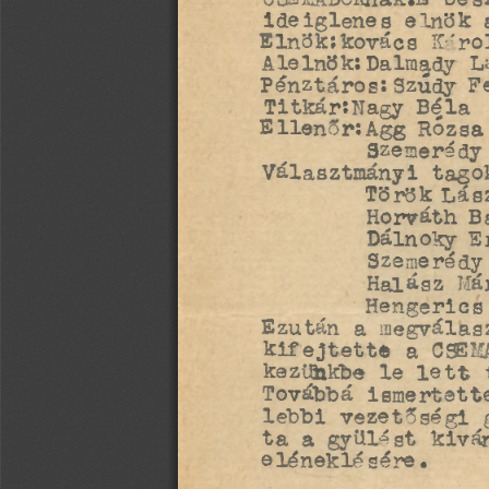
CSSMADOKhak.E bes
ideiglenes elnök 
Elnökíkovács EMrol
Alelnök:Dalmady Lá
Pénztáros: Szúdy F
Titkár:Nagy Béla 
Ellenor:Agg Rózsa
Szemerédy
Választmányi tago
Török Lás
Horváth B
E
Dálnoky 
Szemerédy
Halász Má
Hengerics
Ezután a megválas
kifejtette a CSEM
kezühkbe le lett 
Továbbá ismertett
lebbi vezetőségi 
ta a gyűlést kivá
eléneklésére.