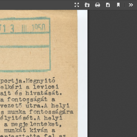
Aktuális
Bemutató
Megnyitás
Nyomtatás
Letöltés
Esz
nézet
mód
oportja.Megnyitó 
elkéri a levicei 
ait és hivatását.
ka fontosságát a 
 vezető útra.A helyi 
ös munka fontosságára 
mélyitését.A helyi 
^ a megjelenteket, 
ó munkát kíván a 