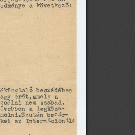
erjesztette fel az 
redménye a következő: 
'
ékfoglaló beszédében 
nagy erőt,amely a 
zaélni nem szabad. 
bővebben a legköze­
molni.Ezután bezárj 
eket az Intemácionál^ 