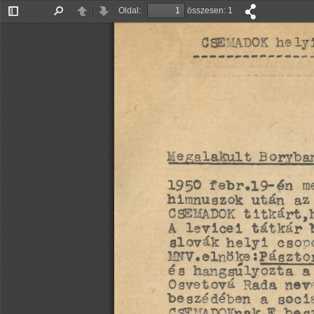
Oldal:
összesen: 1
Oldalsáv
Keresés
Előző
Tovább
be/ki
CSEMAUOK hely
Megalakult Borvba
1950
 febr.l9-én m
himnuszok után az
CSBMADOK titkárt,
A levicei tátkár 
slovák helyi csoo
MNV.elnöke :Pászt
és hangsúlyozta a
Osvetová Rada nev
beszédében a soci