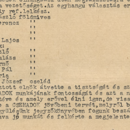
zédek elhangzása után megválasztásra t
a vezetőséget .Az egyhangú választás e
y ref. lelkész.
szló földmi vés 
erencz   ''
         '*
 Lajos   ''
k:
zló      '*
alázs    ''                         
mő 
''
 Pál     ' '
ria      ''
 József  cseléd 
ztott elnök átvette a tisztségét és sz
ADOK munkájának fontosságát és azt a 
téve és amely erővel élni igen,de viss
CSEMADOK 
e a 
jövőbeni tervét,melyről 
gyülégünk jegyzőkönyvében fogunk beszá
nva jp munkát és felkérte  a megjelent