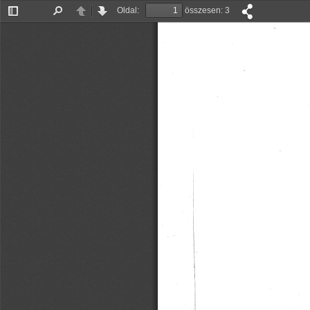
Oldal:
összesen: 3
Oldalsáv
Keresés
Előző
Tovább
be/ki