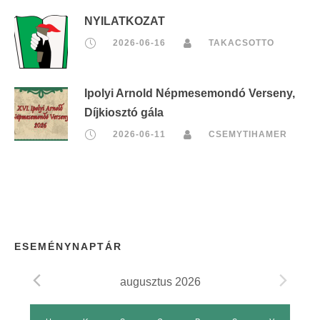
NYILATKOZAT
2026-06-16
TAKACSOTTO
Ipolyi Arnold Népmesemondó Verseny,
Díjkiosztó gála
2026-06-11
CSEMYTIHAMER
ESEMÉNYNAPTÁR
augusztus 2026
E