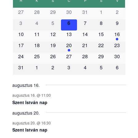
H
HÉTFŐ
K
KEDD
S
SZERDA
C
CSÜTÖRTÖK
P
PÉNTEK
S
SZOMBAT
V
VASÁRNAP
s
27
28
29
30
31
1
2
3
4
5
6
7
8
9
e
10
11
12
13
14
15
16
m
17
18
19
20
21
22
23
é
24
25
26
27
28
29
30
31
1
2
3
4
5
6
n
y
augusztus 16.
augusztus 16. @ 11:00
e
Szent István nap
augusztus 20.
k
augusztus 20. @ 16:30
n
Szent István nap