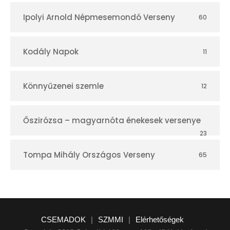
Ipolyi Arnold Népmesemondó Verseny
60
Kodály Napok
11
Könnyűzenei szemle
12
Őszirózsa – magyarnóta énekesek versenye
23
Tompa Mihály Országos Verseny
65
CSEMADOK
|
SZMMI
|
Elérhetőségek