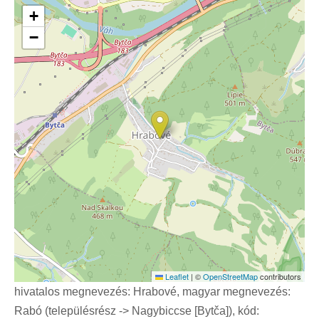
+
−
Leaflet
|
©
OpenStreetMap
contributors
hivatalos megnevezés: Hrabové, magyar megnevezés:
Rabó (településrész -> Nagybiccse [Bytča]), kód: