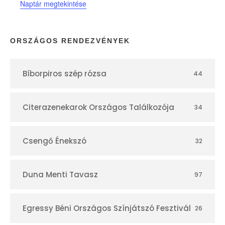
Naptár megtekintése
a
p
ORSZÁGOS RENDEZVÉNYEK
t
Bíborpiros szép rózsa
44
á
r
Citerazenekarok Országos Találkozója
34
Csengő Énekszó
32
Duna Menti Tavasz
97
Egressy Béni Országos Színjátszó Fesztivál
26