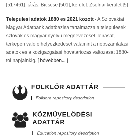
[517461], járás: Bicscse [501], kerület: Zsolnai kerület [5]
Telepulesi adatok 1880 es 2021 kozott
- A Szlovakiai
Magyar Adatbank adatbazisa tartalmazza a telepulesek
szlovak es magyar nyelvu megnevezeset, leirasat,
terkepen valo elhelyezkedeset valamint a nepszamlalasi
adatok es a kozigazgatasi hovatartozas valtozasat 1880-
tol napjainkig. [
bővebben...
]
FOLKLÓR ADATTÁR
Folklore repository description
KÖZMŰVELŐDÉSI
ADATTÁR
Education repository description