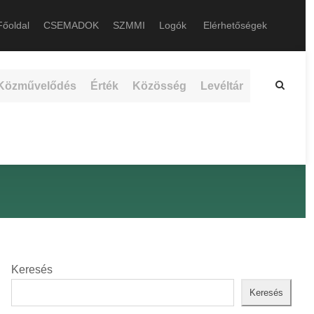
őoldal
CSEMADOK
SZMMI
Logók
Elérhetőségek
Közművelődés
Érték
Közösség
Levéltár
Keresés
Keresés