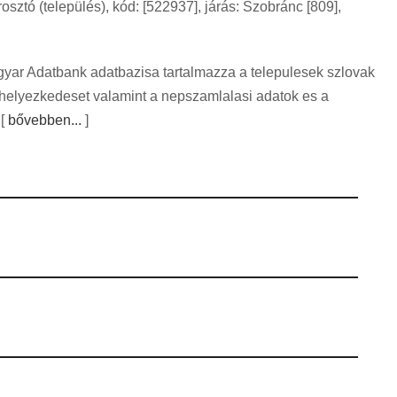
tó (település), kód: [522937], járás: Szobránc [809],
gyar Adatbank adatbazisa tartalmazza a telepulesek szlovak
lhelyezkedeset valamint a nepszamlalasi adatok es a
 [
bővebben...
]