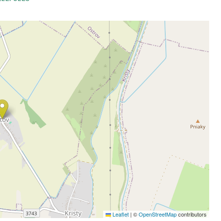
Leaflet
|
©
OpenStreetMap
contributors