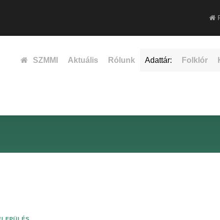
F
SZMMI
Aktuális
Rólunk
Adattár:
Folklór
ELEPÜLÉS