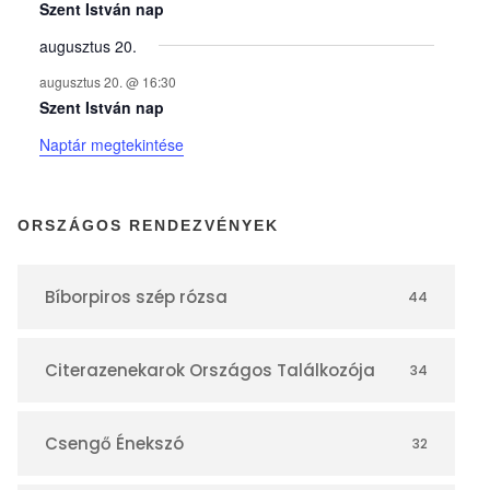
y
Szent István nap
augusztus 20.
e
augusztus 20. @ 16:30
Szent István nap
k
Naptár megtekintése
n
ORSZÁGOS RENDEZVÉNYEK
a
Bíborpiros szép rózsa
44
p
Citerazenekarok Országos Találkozója
34
t
á
Csengő Énekszó
32