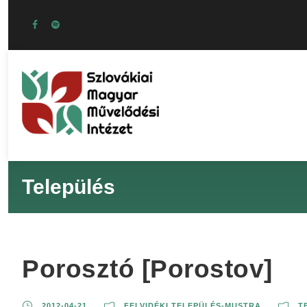
Település
Porosztó [Porostov]
2012-04-21
FELVIDÉKI TELEPÜLÉS-MUSTRA
T