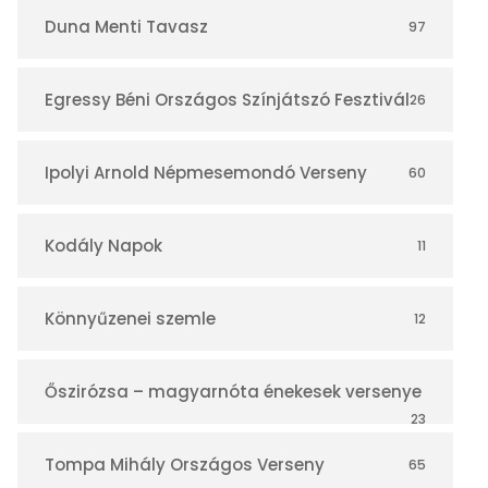
r
Duna Menti Tavasz
97
Egressy Béni Országos Színjátszó Fesztivál
26
Ipolyi Arnold Népmesemondó Verseny
60
Kodály Napok
11
Könnyűzenei szemle
12
Őszirózsa – magyarnóta énekesek versenye
23
Tompa Mihály Országos Verseny
65