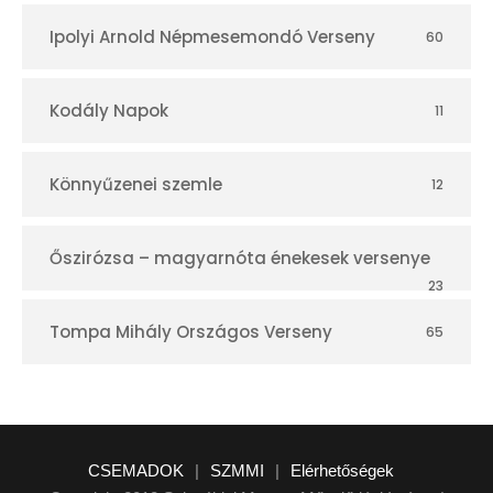
Ipolyi Arnold Népmesemondó Verseny
60
Kodály Napok
11
Könnyűzenei szemle
12
Őszirózsa – magyarnóta énekesek versenye
23
Tompa Mihály Országos Verseny
65
CSEMADOK
|
SZMMI
|
Elérhetőségek