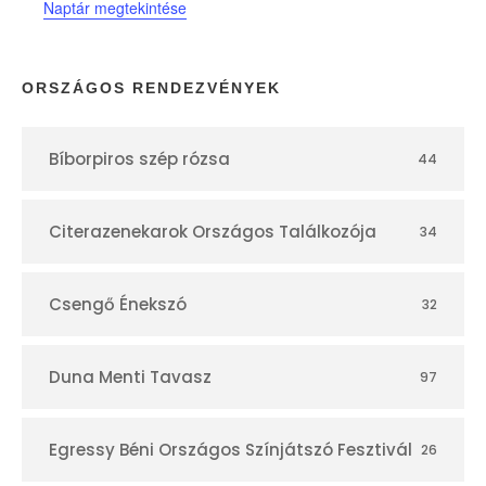
Naptár megtekintése
a
p
ORSZÁGOS RENDEZVÉNYEK
t
Bíborpiros szép rózsa
44
á
r
Citerazenekarok Országos Találkozója
34
Csengő Énekszó
32
Duna Menti Tavasz
97
Egressy Béni Országos Színjátszó Fesztivál
26