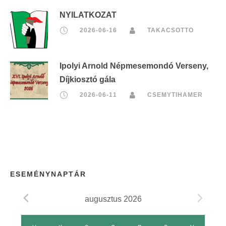
NYILATKOZAT
2026-06-16
TAKACSOTTO
Ipolyi Arnold Népmesemondó Verseny,
Díjkiosztó gála
2026-06-11
CSEMYTIHAMER
ESEMÉNYNAPTÁR
augusztus 2026
E