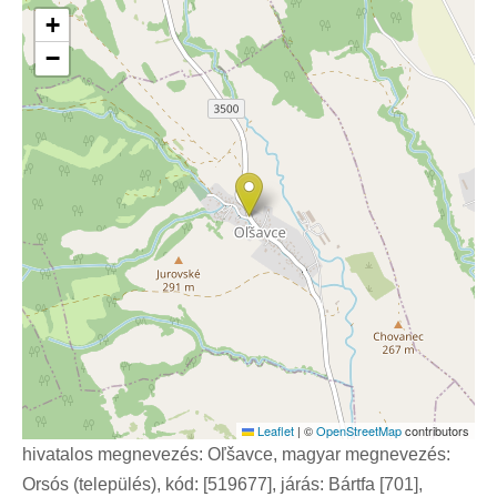
+
−
Leaflet
|
©
OpenStreetMap
contributors
hivatalos megnevezés: Oľšavce, magyar megnevezés:
Orsós (település), kód: [519677], járás: Bártfa [701],