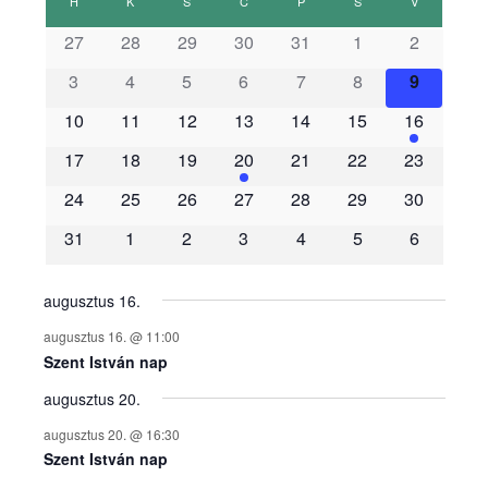
H
HÉTFŐ
K
KEDD
S
SZERDA
C
CSÜTÖRTÖK
P
PÉNTEK
S
SZOMBAT
V
VASÁRNAP
s
27
28
29
30
31
1
2
3
4
5
6
7
8
9
e
10
11
12
13
14
15
16
m
17
18
19
20
21
22
23
é
24
25
26
27
28
29
30
31
1
2
3
4
5
6
n
y
augusztus 16.
augusztus 16. @ 11:00
e
Szent István nap
augusztus 20.
k
augusztus 20. @ 16:30
n
Szent István nap