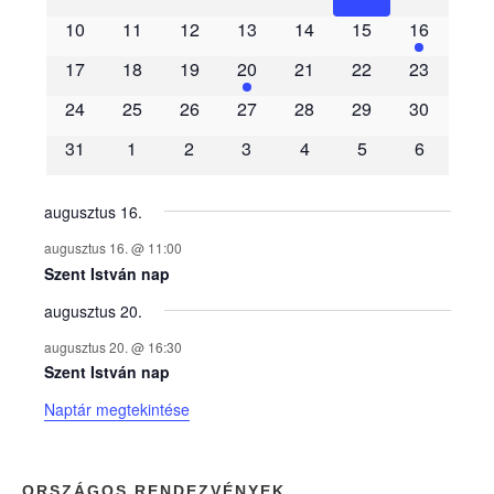
e
10
11
12
13
14
15
16
m
17
18
19
20
21
22
23
é
24
25
26
27
28
29
30
31
1
2
3
4
5
6
n
y
augusztus 16.
augusztus 16. @ 11:00
e
Szent István nap
augusztus 20.
k
augusztus 20. @ 16:30
n
Szent István nap
Naptár megtekintése
a
p
ORSZÁGOS RENDEZVÉNYEK