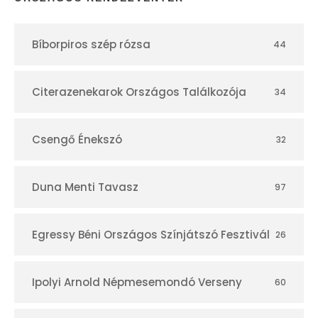
t
Bíborpiros szép rózsa
44
á
r
Citerazenekarok Országos Találkozója
34
Csengő Énekszó
32
Duna Menti Tavasz
97
Egressy Béni Országos Színjátszó Fesztivál
26
Ipolyi Arnold Népmesemondó Verseny
60