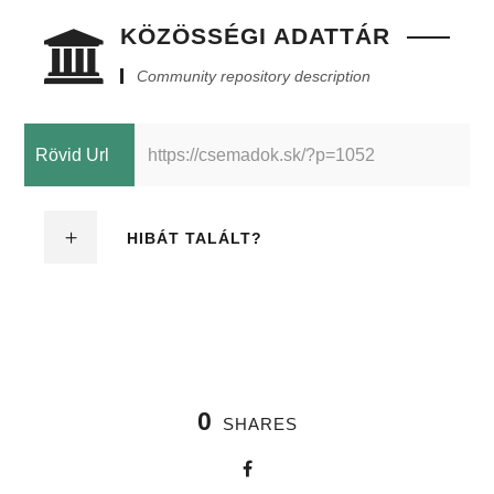
KÖZÖSSÉGI ADATTÁR
Community repository description
Rövid Url
https://csemadok.sk/?p=1052
HIBÁT TALÁLT?
0
SHARES