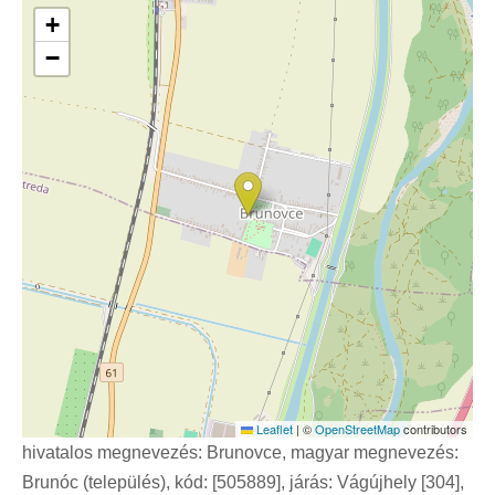
+
−
Leaflet
|
©
OpenStreetMap
contributors
hivatalos megnevezés: Brunovce, magyar megnevezés:
Brunóc (település), kód: [505889], járás: Vágújhely [304],