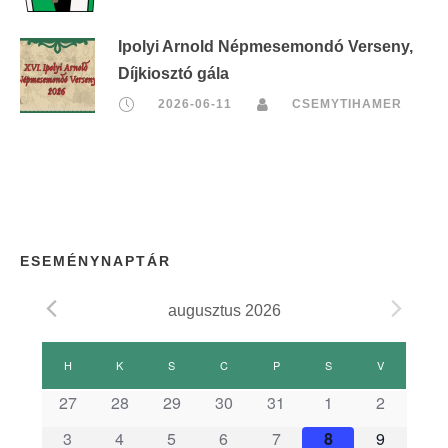
Ipolyi Arnold Népmesemondó Verseny,
Díjkiosztó gála
2026-06-11
CSEMYTIHAMER
ESEMÉNYNAPTÁR
augusztus 2026
E
H
HÉTFŐ
K
KEDD
S
SZERDA
C
CSÜTÖRTÖK
P
PÉNTEK
S
SZOMBAT
V
VASÁRNAP
s
27
28
29
30
31
1
2
3
4
5
6
7
8
9