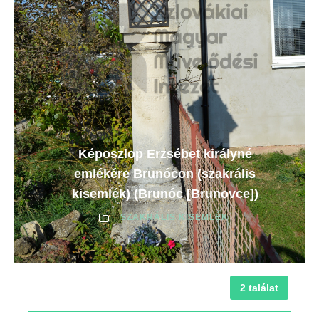
Képoszlop Erzsébet királyné
emlékére Brunócon (szakrális
kisemlék) (Brunóc [Brunovce])
SZAKRÁLIS KISEMLÉK
2 találat