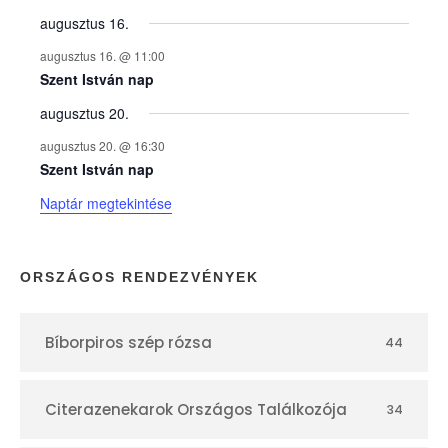
y
augusztus 16.
augusztus 16. @ 11:00
e
Szent István nap
augusztus 20.
k
augusztus 20. @ 16:30
n
Szent István nap
Naptár megtekintése
a
p
ORSZÁGOS RENDEZVÉNYEK
t
Bíborpiros szép rózsa
44
á
r
Citerazenekarok Országos Találkozója
34