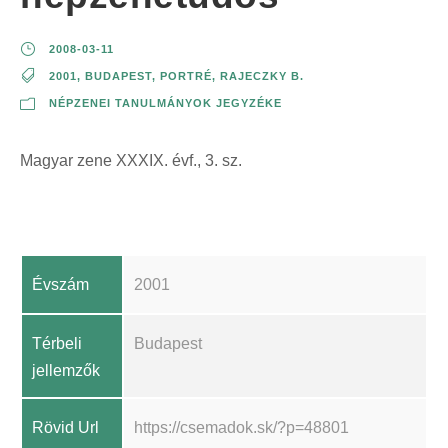
2008-03-11
2001
,
BUDAPEST
,
PORTRÉ
,
RAJECZKY B.
NÉPZENEI TANULMÁNYOK JEGYZÉKE
Magyar zene XXXIX. évf., 3. sz.
Évszám
2001
Térbeli
Budapest
jellemzők
Rövid Url
https://csemadok.sk/?p=48801