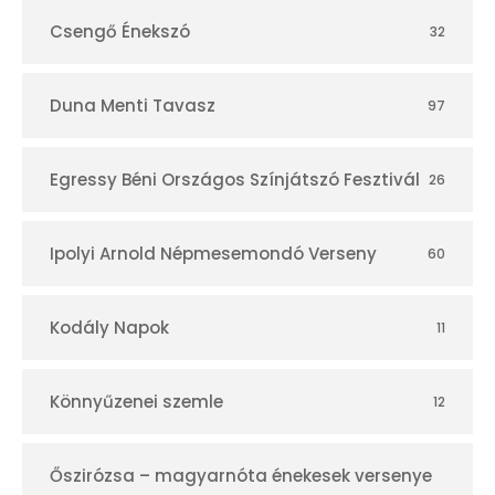
Csengő Énekszó
32
Duna Menti Tavasz
97
Egressy Béni Országos Színjátszó Fesztivál
26
Ipolyi Arnold Népmesemondó Verseny
60
Kodály Napok
11
Könnyűzenei szemle
12
Őszirózsa – magyarnóta énekesek versenye