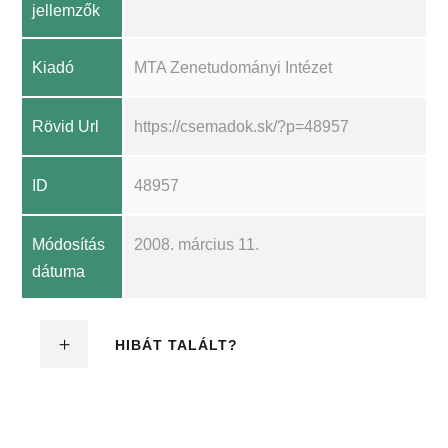
jellemzők
Kiadó
MTA Zenetudományi Intézet
Rövid Url
https://csemadok.sk/?p=48957
ID
48957
Módosítás
2008. március 11.
dátuma
HIBÁT TALÁLT?