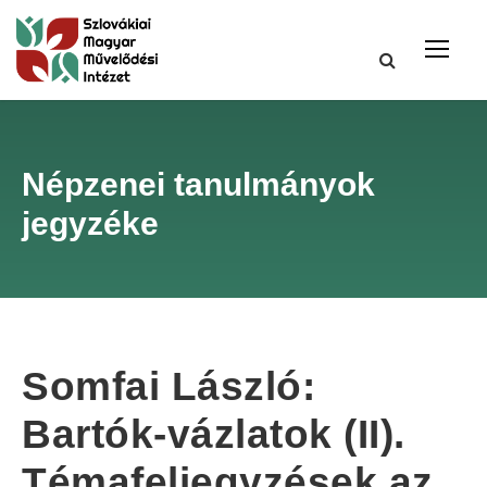
Népzenei tanulmányok
jegyzéke
Somfai László:
Bartók-vázlatok (II).
Témafeljegyzések az