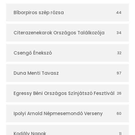
t
Bíborpiros szép rózsa
44
á
r
Citerazenekarok Országos Találkozója
34
Csengő Énekszó
32
Duna Menti Tavasz
97
Egressy Béni Országos Színjátszó Fesztivál
26
Ipolyi Arnold Népmesemondó Verseny
60
Kodály Napok
11