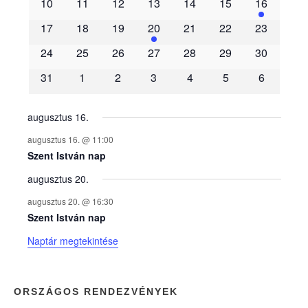
10
11
12
13
14
15
16
m
17
18
19
20
21
22
23
é
24
25
26
27
28
29
30
31
1
2
3
4
5
6
n
y
augusztus 16.
augusztus 16. @ 11:00
e
Szent István nap
augusztus 20.
k
augusztus 20. @ 16:30
n
Szent István nap
Naptár megtekintése
a
p
ORSZÁGOS RENDEZVÉNYEK