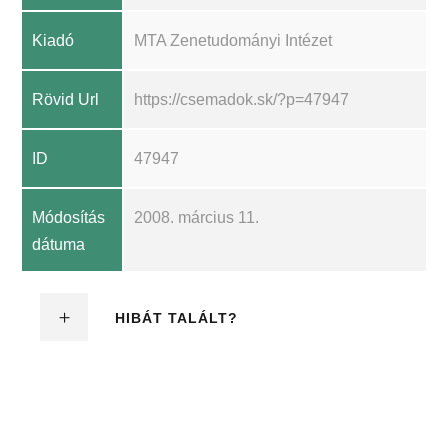
Kiadó
MTA Zenetudományi Intézet
Rövid Url
https://csemadok.sk/?p=47947
ID
47947
Módosítás
2008. március 11.
dátuma
HIBÁT TALÁLT?