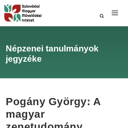
Népzenei tanulmányok
jegyzéke
Pogány György: A
magyar
zenetudomány