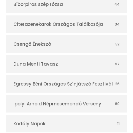
Bíborpiros szép rózsa
44
á
r
Citerazenekarok Országos Találkozója
34
Csengő Énekszó
32
Duna Menti Tavasz
97
Egressy Béni Országos Színjátszó Fesztivál
26
Ipolyi Arnold Népmesemondó Verseny
60
Kodály Napok
11