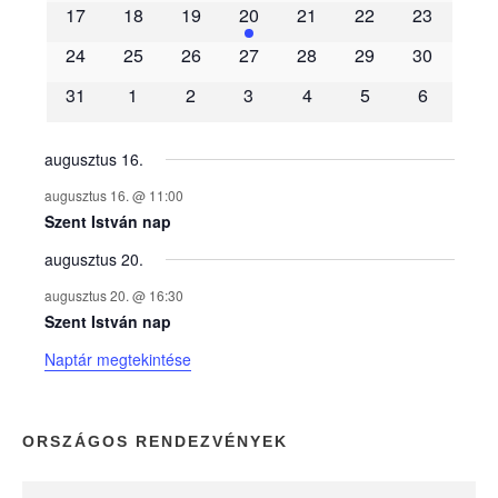
m
17
18
19
20
21
22
23
é
24
25
26
27
28
29
30
31
1
2
3
4
5
6
n
y
augusztus 16.
augusztus 16. @ 11:00
e
Szent István nap
augusztus 20.
k
augusztus 20. @ 16:30
n
Szent István nap
Naptár megtekintése
a
p
ORSZÁGOS RENDEZVÉNYEK
t