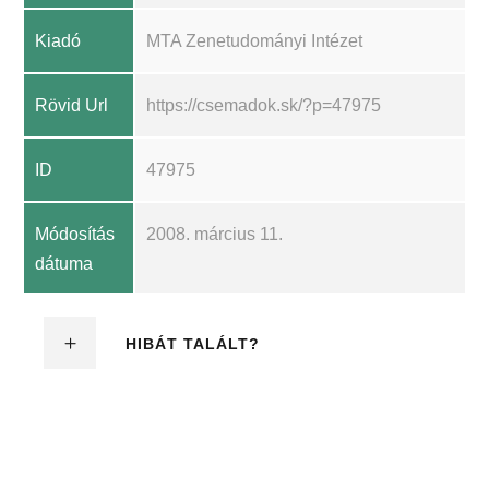
Kiadó
MTA Zenetudományi Intézet
Rövid Url
https://csemadok.sk/?p=47975
ID
47975
Módosítás
2008. március 11.
dátuma
HIBÁT TALÁLT?