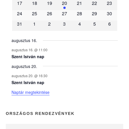
m
17
18
19
20
21
22
23
é
24
25
26
27
28
29
30
31
1
2
3
4
5
6
n
y
augusztus 16.
augusztus 16. @ 11:00
e
Szent István nap
augusztus 20.
k
augusztus 20. @ 16:30
n
Szent István nap
Naptár megtekintése
a
p
ORSZÁGOS RENDEZVÉNYEK
t