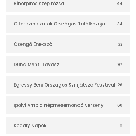
Bíborpiros szép rózsa
44
á
r
Citerazenekarok Országos Találkozója
34
Csengő Énekszó
32
Duna Menti Tavasz
97
Egressy Béni Országos Színjátszó Fesztivál
26
Ipolyi Arnold Népmesemondó Verseny
60
Kodály Napok
11