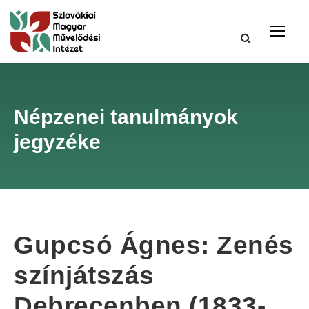
Népzenei tanulmányok
jegyzéke
Gupcsó Ágnes: Zenés
színjátszás
Debrecenben (1833-