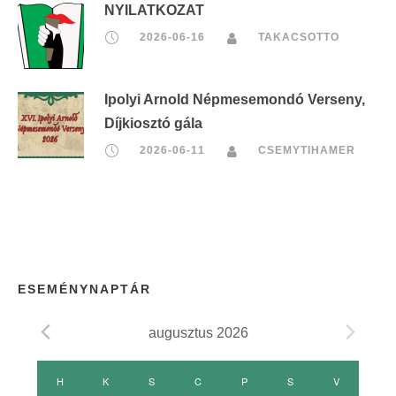
NYILATKOZAT
2026-06-16
TAKACSOTTO
Ipolyi Arnold Népmesemondó Verseny,
Díjkiosztó gála
2026-06-11
CSEMYTIHAMER
ESEMÉNYNAPTÁR
augusztus 2026
E
H
HÉTFŐ
K
KEDD
S
SZERDA
C
CSÜTÖRTÖK
P
PÉNTEK
S
SZOMBAT
V
VASÁRNAP