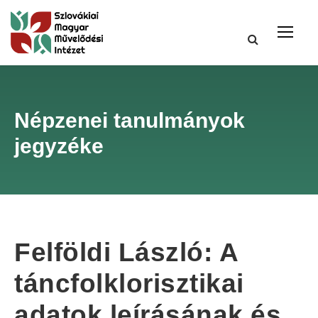
Népzenei tanulmányok
jegyzéke
Felföldi László: A
táncfolklorisztikai
adatok leírásának és