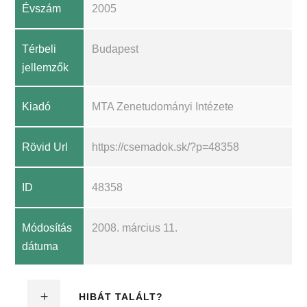
Évszám
2005
Térbeli
Budapest
jellemzők
Kiadó
MTA Zenetudományi Intézete
Rövid Url
https://csemadok.sk/?p=48358
ID
48358
Módosítás
2008. március 11.
dátuma
HIBÁT TALÁLT?