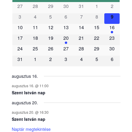
s
27
28
29
30
31
1
2
3
4
5
6
7
8
9
e
10
11
12
13
14
15
16
m
17
18
19
20
21
22
23
é
24
25
26
27
28
29
30
31
1
2
3
4
5
6
n
y
augusztus 16.
augusztus 16. @ 11:00
e
Szent István nap
augusztus 20.
k
augusztus 20. @ 16:30
n
Szent István nap
Naptár megtekintése