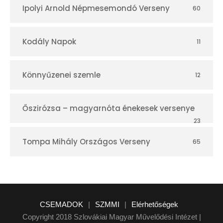
Ipolyi Arnold Népmesemondó Verseny
60
Kodály Napok
11
Könnyűzenei szemle
12
Őszirózsa – magyarnóta énekesek versenye
23
Tompa Mihály Országos Verseny
65
CSEMADOK
|
SZMMI
|
Elérhetőségek
Copyright 2018 Szlovákiai Magyar Művelődési Intézet |