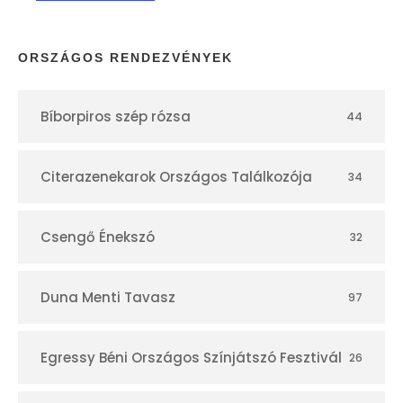
a
p
ORSZÁGOS RENDEZVÉNYEK
t
Bíborpiros szép rózsa
44
á
r
Citerazenekarok Országos Találkozója
34
Csengő Énekszó
32
Duna Menti Tavasz
97
Egressy Béni Országos Színjátszó Fesztivál
26