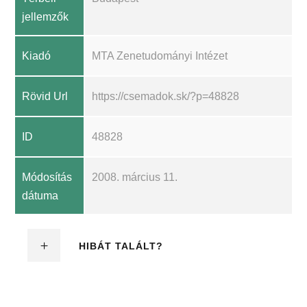
jellemzők
Kiadó
MTA Zenetudományi Intézet
Rövid Url
https://csemadok.sk/?p=48828
ID
48828
Módosítás
2008. március 11.
dátuma
HIBÁT TALÁLT?