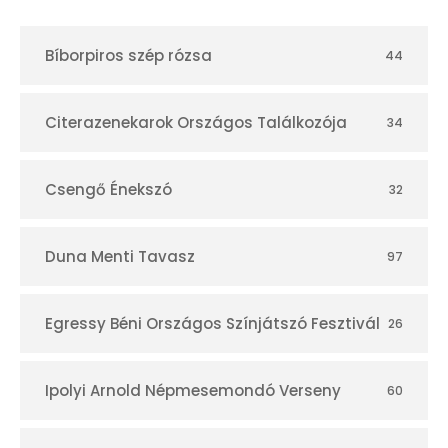
t
Bíborpiros szép rózsa
44
á
r
Citerazenekarok Országos Találkozója
34
Csengő Énekszó
32
Duna Menti Tavasz
97
Egressy Béni Országos Színjátszó Fesztivál
26
Ipolyi Arnold Népmesemondó Verseny
60