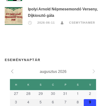
Ipolyi Arnold Népmesemondó Verseny,
Díjkiosztó gála
2026-06-11
CSEMYTIHAMER
ESEMÉNYNAPTÁR
augusztus 2026
E
H
HÉTFŐ
K
KEDD
S
SZERDA
C
CSÜTÖRTÖK
P
PÉNTEK
S
SZOMBAT
V
VASÁRNAP
s
27
28
29
30
31
1
2
3
4
5
6
7
8
9