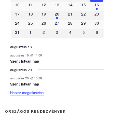
e
10
11
12
13
14
15
16
m
17
18
19
20
21
22
23
é
24
25
26
27
28
29
30
31
1
2
3
4
5
6
n
y
augusztus 16.
augusztus 16. @ 11:00
e
Szent István nap
augusztus 20.
k
augusztus 20. @ 16:30
n
Szent István nap
Naptár megtekintése
a
p
ORSZÁGOS RENDEZVÉNYEK