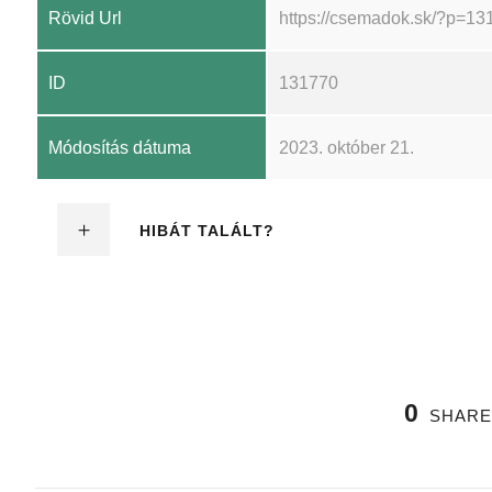
Rövid Url
https://csemadok.sk/?p=13
ID
131770
Módosítás dátuma
2023. október 21.
HIBÁT TALÁLT?
0
SHARE