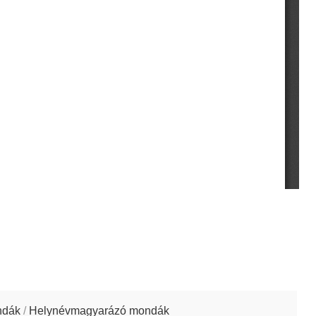
ndák
/
Helynévmagyarázó mondák