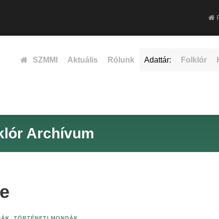
F
SZMMI
Aktuális
Rólunk
Adattár:
Folklór
klór Archívum
te
DÁK
,
TÖRTÉNETI MONDÁK