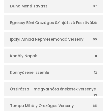
r
Duna Menti Tavasz
97
Egressy Béni Országos Színjátszó Fesztivál
26
Ipolyi Arnold Népmesemondó Verseny
60
Kodály Napok
11
Könnyűzenei szemle
12
Őszirózsa – magyarnóta énekesek versenye
23
Tompa Mihály Országos Verseny
65