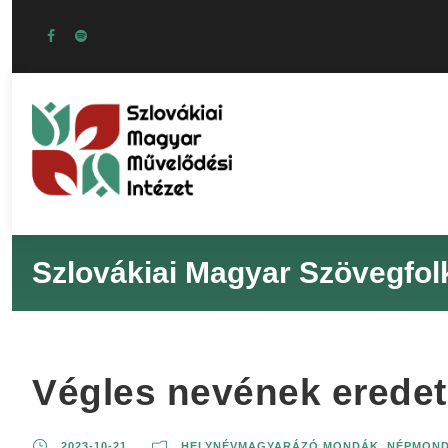
Szlovákiai Magyar Szövegfol
Végles nevének erede
2023-10-21
HELYNÉVMAGYARÁZÓ MONDÁK
,
NÉPMON