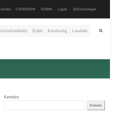
őoldal
CSEMADOK
SZMMI
Logók
Elérhetőségek
Közművelődés
Érték
Közösség
Levéltár
Keresés
Keresés