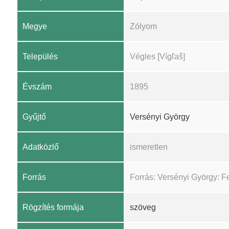
Megye
Zólyom
Település
Végles [Vígľaš]
Évszám
1895
Gyűjtő
Versényi György
Adatközlő
ismeretlen
Forrás
Forrás: Versényi György: F
Rögzítés formája
szöveg