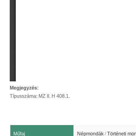
Megjegyzés:
Típusszáma: MZ II. H 408.1.
Műfaj
Népmondák
/
Történeti mo