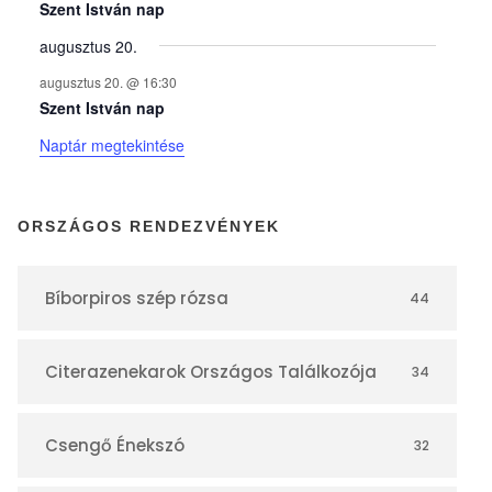
y
Szent István nap
augusztus 20.
e
augusztus 20. @ 16:30
Szent István nap
k
Naptár megtekintése
n
ORSZÁGOS RENDEZVÉNYEK
a
Bíborpiros szép rózsa
44
p
Citerazenekarok Országos Találkozója
34
t
á
Csengő Énekszó
32