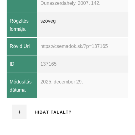
Dunaszerdahely, 2007. 142.
Rögzítés
szöveg
formája
Rövid Url
https://csemadok.sk/?p=137165
ID
137165
Módosítás
2025. december 29.
dátuma
HIBÁT TALÁLT?