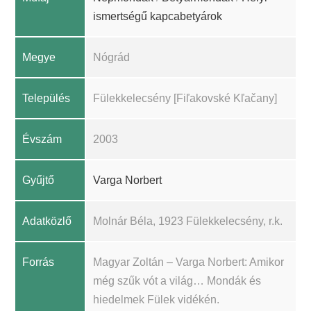
ismertségű kapcabetyárok
Megye
Nógrád
Település
Fülekkelecsény [Fiľakovské Kľačany]
Évszám
2003
Gyűjtő
Varga Norbert
Adatközlő
Molnár Béla, 1923 Fülekkelecsény, r.k.
Forrás
Magyar Zoltán – Varga Norbert: Amikor
még szűk vót a világ… Mondák és
hiedelmek Fülek vidékén.