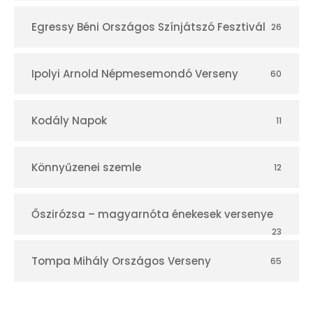
Egressy Béni Országos Színjátszó Fesztivál
26
Ipolyi Arnold Népmesemondó Verseny
60
Kodály Napok
11
Könnyűzenei szemle
12
Őszirózsa – magyarnóta énekesek versenye
23
Tompa Mihály Országos Verseny
65