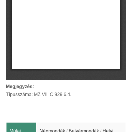
Megjegyzés:
Típusszáma: MZ VII. C 929.6.4.
Műfaj
Népmondák
/
Betyármondák
/
Helyi