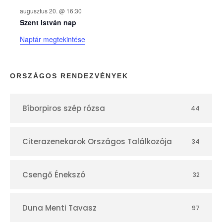
k
augusztus 20. @ 16:30
n
Szent István nap
Naptár megtekintése
a
p
ORSZÁGOS RENDEZVÉNYEK
t
Bíborpiros szép rózsa
44
á
r
Citerazenekarok Országos Találkozója
34
Csengő Énekszó
32
Duna Menti Tavasz
97