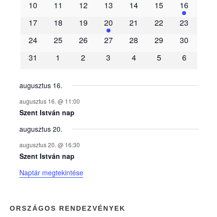
10
11
12
13
14
15
16
m
17
18
19
20
21
22
23
é
24
25
26
27
28
29
30
31
1
2
3
4
5
6
n
y
augusztus 16.
augusztus 16. @ 11:00
e
Szent István nap
augusztus 20.
k
augusztus 20. @ 16:30
n
Szent István nap
Naptár megtekintése
a
p
ORSZÁGOS RENDEZVÉNYEK