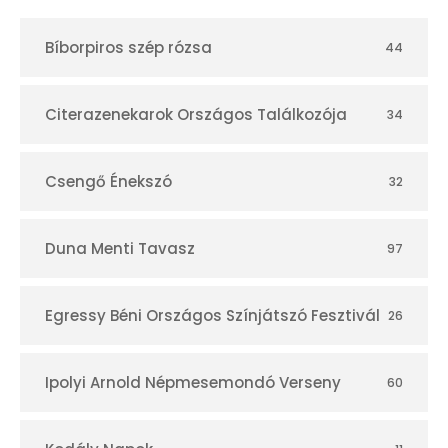
t
Bíborpiros szép rózsa
44
á
r
Citerazenekarok Országos Találkozója
34
Csengő Énekszó
32
Duna Menti Tavasz
97
Egressy Béni Országos Színjátszó Fesztivál
26
Ipolyi Arnold Népmesemondó Verseny
60