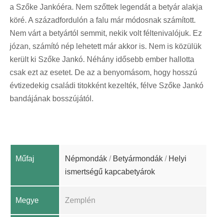
a Szőke Jankóéra. Nem szőttek legendát a betyár alakja
köré. A századfordulón a falu már módosnak számított.
Nem várt a betyártól semmit, nekik volt féltenivalójuk. Ez
józan, számító nép lehetett már akkor is. Nem is közülük
került ki Szőke Jankó. Néhány idősebb ember hallotta
csak ezt az esetet. De az a benyomásom, hogy hosszú
évtizedekig családi titokként kezelték, félve Szőke Jankó
bandájának bosszújától.
Műfaj
Népmondák
/
Betyármondák
/
Helyi
ismertségű kapcabetyárok
Megye
Zemplén