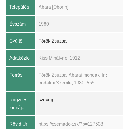
Település
Abara [Oborín]
Évszám
1980
Gyűjtő
Török Zsuzsa
Adatközlő
Kiss Mihályné, 1912
Forrás
Török Zsuzsa: Abarai mondák. In:
Irodalmi Szemle, 1980. 555.
Rögzítés
szöveg
formája
Rövid Url
https://csemadok.sk/?p=127508