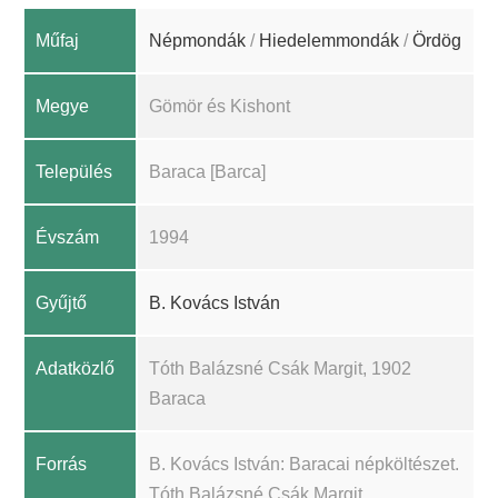
Műfaj
Népmondák
/
Hiedelemmondák
/
Ördög
Megye
Gömör és Kishont
Település
Baraca [Barca]
Évszám
1994
Gyűjtő
B. Kovács István
Adatközlő
Tóth Balázsné Csák Margit, 1902
Baraca
Forrás
B. Kovács István: Baracai népköltészet.
Tóth Balázsné Csák Margit