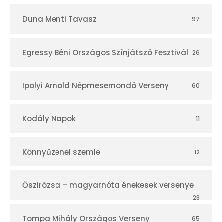
Duna Menti Tavasz
97
Egressy Béni Országos Színjátszó Fesztivál
26
Ipolyi Arnold Népmesemondó Verseny
60
Kodály Napok
11
Könnyűzenei szemle
12
Őszirózsa – magyarnóta énekesek versenye
23
Tompa Mihály Országos Verseny
65