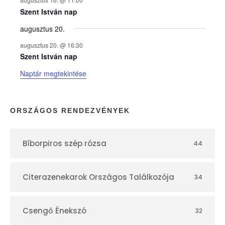
e
Szent István nap
augusztus 20.
k
augusztus 20. @ 16:30
n
Szent István nap
Naptár megtekintése
a
p
ORSZÁGOS RENDEZVÉNYEK
t
Bíborpiros szép rózsa
44
á
r
Citerazenekarok Országos Találkozója
34
Csengő Énekszó
32