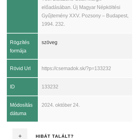
előadásában. Új Magyar Népköltési
Gyűjtemény XXV. Pozsony – Budapest,
1994. 232.
Rögzítés
szöveg
formája
Rövid Url
https://csemadok.sk/?p=133232
ID
133232
Módosítás
2024. október 24.
dátuma
HIBÁT TALÁLT?