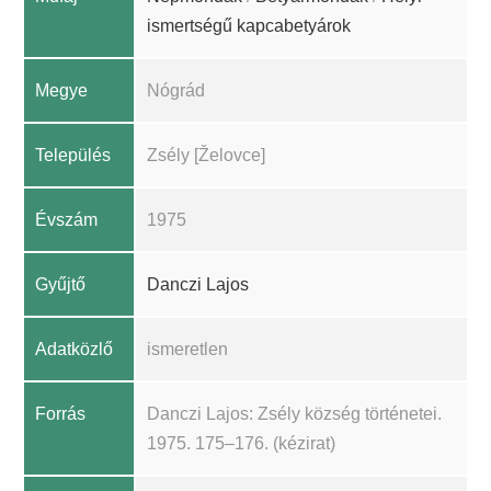
ismertségű kapcabetyárok
Megye
Nógrád
Település
Zsély [Želovce]
Évszám
1975
Gyűjtő
Danczi Lajos
Adatközlő
ismeretlen
Forrás
Danczi Lajos: Zsély község történetei.
1975. 175–176. (kézirat)