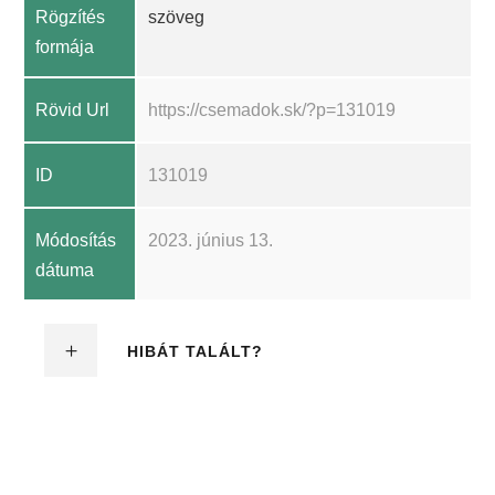
Rögzítés
szöveg
formája
Rövid Url
https://csemadok.sk/?p=131019
ID
131019
Módosítás
2023. június 13.
dátuma
HIBÁT TALÁLT?