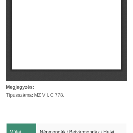
Megjegyzés:
Típusszáma: MZ VII. C 778.
Műfaj
Népmondák
/
Betyármondák
/
Helyi