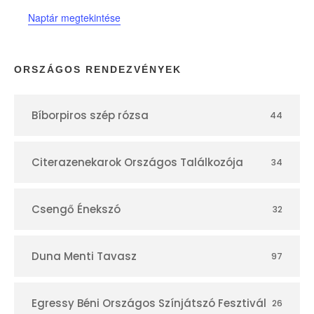
n
Naptár megtekintése
a
p
ORSZÁGOS RENDEZVÉNYEK
t
Bíborpiros szép rózsa
44
á
r
Citerazenekarok Országos Találkozója
34
Csengő Énekszó
32
Duna Menti Tavasz
97
Egressy Béni Országos Színjátszó Fesztivál
26