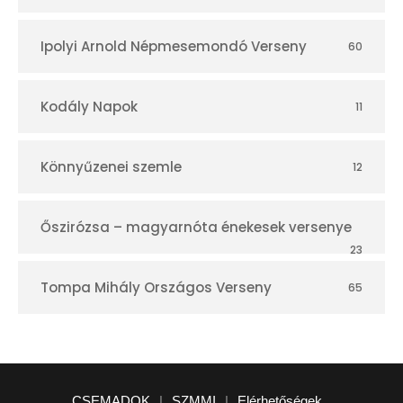
Ipolyi Arnold Népmesemondó Verseny
60
Kodály Napok
11
Könnyűzenei szemle
12
Őszirózsa – magyarnóta énekesek versenye
23
Tompa Mihály Országos Verseny
65
CSEMADOK
|
SZMMI
|
Elérhetőségek