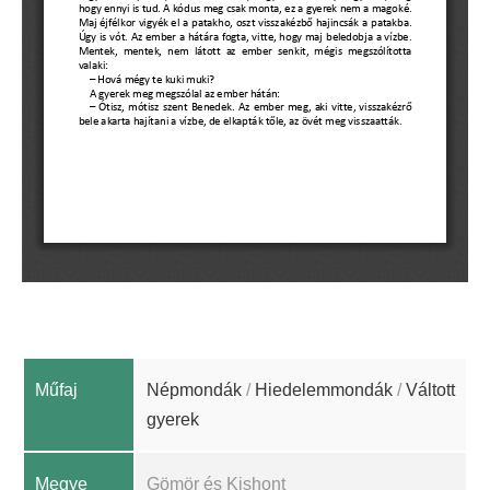
Műfaj
Népmondák
/
Hiedelemmondák
/
Váltott
gyerek
Megye
Gömör és Kishont