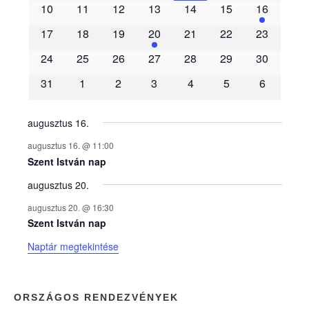
10
11
12
13
14
15
16
m
17
18
19
20
21
22
23
é
24
25
26
27
28
29
30
31
1
2
3
4
5
6
n
y
augusztus 16.
augusztus 16. @ 11:00
e
Szent István nap
augusztus 20.
k
augusztus 20. @ 16:30
n
Szent István nap
Naptár megtekintése
a
p
ORSZÁGOS RENDEZVÉNYEK