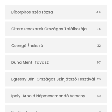
t
Bíborpiros szép rózsa
44
á
r
Citerazenekarok Országos Találkozója
34
Csengő Énekszó
32
Duna Menti Tavasz
97
Egressy Béni Országos Színjátszó Fesztivál
26
Ipolyi Arnold Népmesemondó Verseny
60