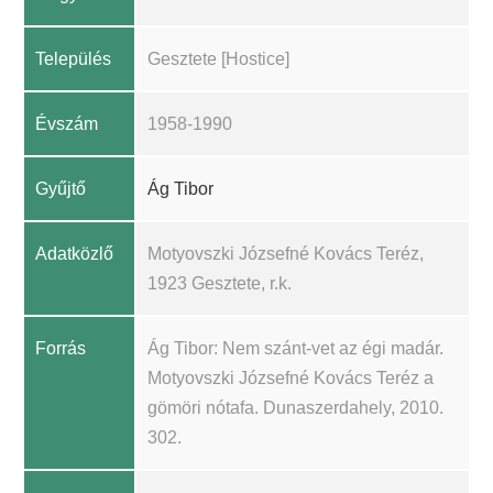
Település
Gesztete [Hostice]
Évszám
1958-1990
Gyűjtő
Ág Tibor
Adatközlő
Motyovszki Józsefné Kovács Teréz,
1923 Gesztete, r.k.
Forrás
Ág Tibor: Nem szánt-vet az égi madár.
Motyovszki Józsefné Kovács Teréz a
gömöri nótafa. Dunaszerdahely, 2010.
302.