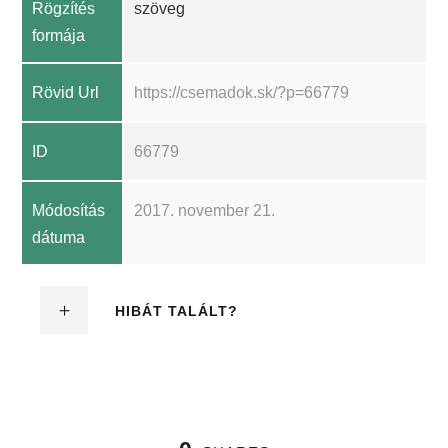
Rögzítés
szöveg
formája
Rövid Url
https://csemadok.sk/?p=66779
ID
66779
Módosítás
2017. november 21.
dátuma
HIBÁT TALÁLT?