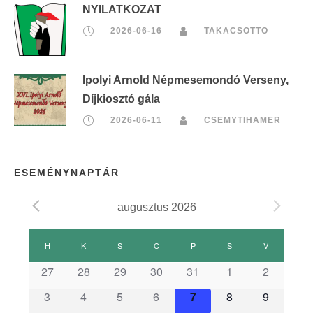
NYILATKOZAT
2026-06-16
TAKACSOTTO
Ipolyi Arnold Népmesemondó Verseny,
Díjkiosztó gála
2026-06-11
CSEMYTIHAMER
ESEMÉNYNAPTÁR
augusztus 2026
E
H
HÉTFŐ
K
KEDD
S
SZERDA
C
CSÜTÖRTÖK
P
PÉNTEK
S
SZOMBAT
V
VASÁRNAP
s
27
28
29
30
31
1
2
3
4
5
6
7
8
9
e