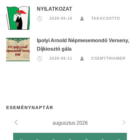
NYILATKOZAT
2026-06-16
TAKACSOTTO
Ipolyi Arnold Népmesemondó Verseny,
Díjkiosztó gála
2026-06-11
CSEMYTIHAMER
ESEMÉNYNAPTÁR
augusztus 2026
E
H
HÉTFŐ
K
KEDD
S
SZERDA
C
CSÜTÖRTÖK
P
PÉNTEK
S
SZOMBAT
V
VASÁRNAP