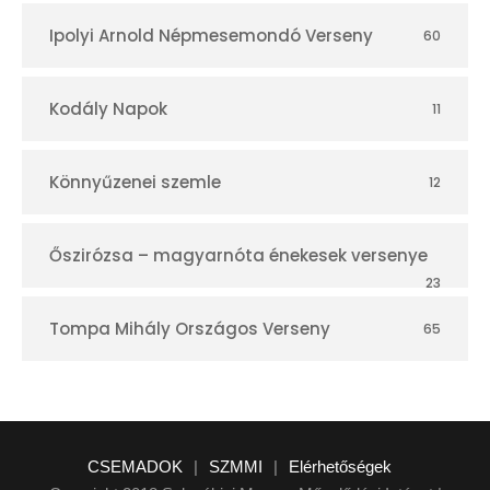
Ipolyi Arnold Népmesemondó Verseny
60
Kodály Napok
11
Könnyűzenei szemle
12
Őszirózsa – magyarnóta énekesek versenye
23
Tompa Mihály Országos Verseny
65
CSEMADOK
|
SZMMI
|
Elérhetőségek