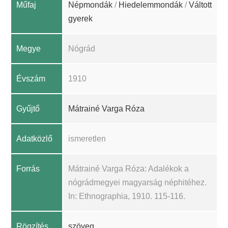
Műfaj
Népmondák
/
Hiedelemmondák
/
Váltott
gyerek
Megye
Nógrád
Évszám
1910
Gyűjtő
Mátrainé Varga Róza
Adatközlő
ismeretlen
Forrás
Mátrainé Varga Róza: Adalékok a
nógrádmegyei magyarság néphitéhez.
In: Ethnographia, 1910. 115-116.
Rögzítés
szöveg