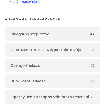
Naptár megtekintése
a
p
ORSZÁGOS RENDEZVÉNYEK
t
Bíborpiros szép rózsa
44
á
r
Citerazenekarok Országos Találkozója
34
Csengő Énekszó
32
Duna Menti Tavasz
97
Egressy Béni Országos Színjátszó Fesztivál
26