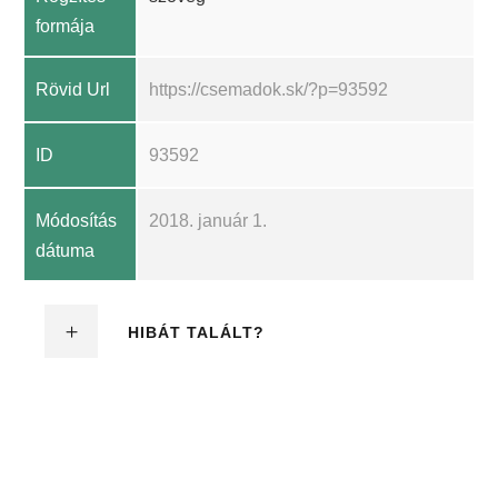
formája
Rövid Url
https://csemadok.sk/?p=93592
ID
93592
Módosítás
2018. január 1.
dátuma
HIBÁT TALÁLT?