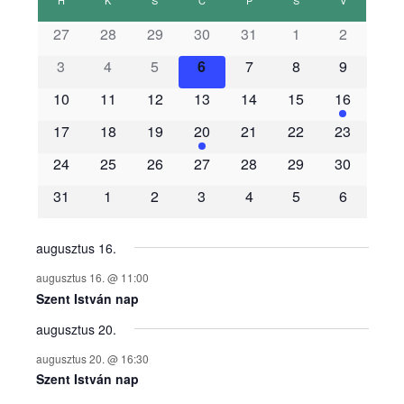
s
27
28
29
30
31
1
2
3
4
5
6
7
8
9
e
10
11
12
13
14
15
16
m
17
18
19
20
21
22
23
é
24
25
26
27
28
29
30
31
1
2
3
4
5
6
n
y
augusztus 16.
augusztus 16. @ 11:00
e
Szent István nap
augusztus 20.
k
augusztus 20. @ 16:30
n
Szent István nap