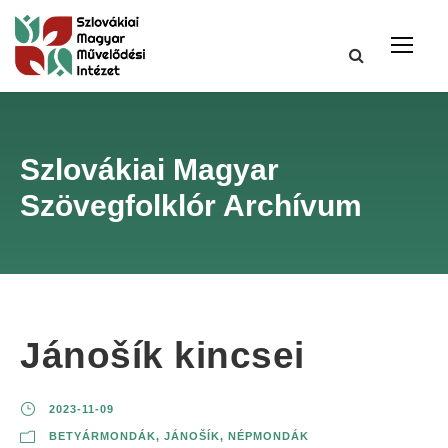
Szlovákiai Magyar
Szövegfolklór Archívum
Jánošík kincsei
2023-11-09
BETYÁRMONDÁK
,
JÁNOŠÍK
,
NÉPMONDÁK