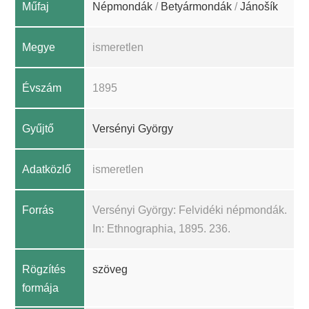
Műfaj
Népmondák
/
Betyármondák
/
Jánošík
Megye
ismeretlen
Évszám
1895
Gyűjtő
Versényi György
Adatközlő
ismeretlen
Forrás
Versényi György: Felvidéki népmondák.
In: Ethnographia, 1895. 236.
Rögzítés
szöveg
formája