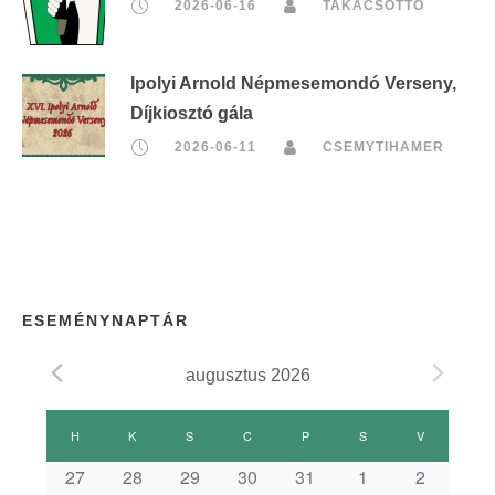
2026-06-16
TAKACSOTTO
Ipolyi Arnold Népmesemondó Verseny,
Díjkiosztó gála
2026-06-11
CSEMYTIHAMER
ESEMÉNYNAPTÁR
augusztus 2026
E
H
HÉTFŐ
K
KEDD
S
SZERDA
C
CSÜTÖRTÖK
P
PÉNTEK
S
SZOMBAT
V
VASÁRNAP
s
27
28
29
30
31
1
2