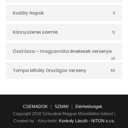
Kodály Napok
11
Könnyűzenei szemle
12
Őszirózsa – magyarnóta énekesek versenye
23
Tompa Mihály Országos Verseny
65
CSEMADOK
|
SZMMI
|
Elérhetőségek
Copyright 2018 Szlovákiai Magyar Művelődési Intézet |
Created by - Készítette:
Konkoly László - NITON s.r.o.