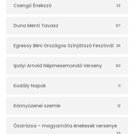
Csengő Énekszó
32
Duna Menti Tavasz
97
Egressy Béni Országos Színjátszó Fesztivál
26
Ipolyi Arnold Népmesemondó Verseny
60
Kodály Napok
11
Könnyűzenei szemle
12
Őszirózsa – magyarnóta énekesek versenye
23