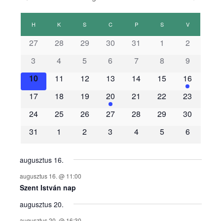
E
H
HÉTFŐ
K
KEDD
S
SZERDA
C
CSÜTÖRTÖK
P
PÉNTEK
S
SZOMBAT
V
VASÁRNAP
s
27
28
29
30
31
1
2
3
4
5
6
7
8
9
e
10
11
12
13
14
15
16
m
17
18
19
20
21
22
23
é
24
25
26
27
28
29
30
31
1
2
3
4
5
6
n
y
augusztus 16.
augusztus 16. @ 11:00
e
Szent István nap
augusztus 20.
k
augusztus 20. @ 16:30