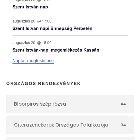
n
Szent István nap
a
augusztus 20. @ 17:00
Szent István napi ünnepség Perbetén
p
augusztus 20. @ 18:00
Szent István-napi megemlékezés Kassán
t
Naptár megtekintése
á
r
ORSZÁGOS RENDEZVÉNYEK
Bíborpiros szép rózsa
44
Citerazenekarok Országos Találkozója
34