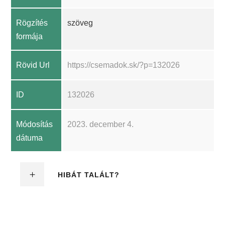
Rögzítés
szöveg
formája
Rövid Url
https://csemadok.sk/?p=132026
ID
132026
Módosítás
2023. december 4.
dátuma
HIBÁT TALÁLT?