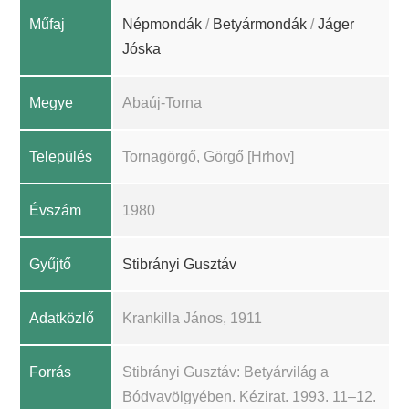
Műfaj
Népmondák
/
Betyármondák
/
Jáger
Jóska
Megye
Abaúj-Torna
Település
Tornagörgő, Görgő [Hrhov]
Évszám
1980
Gyűjtő
Stibrányi Gusztáv
Adatközlő
Krankilla János, 1911
Forrás
Stibrányi Gusztáv: Betyárvilág a
Bódvavölgyében. Kézirat. 1993. 11–12.