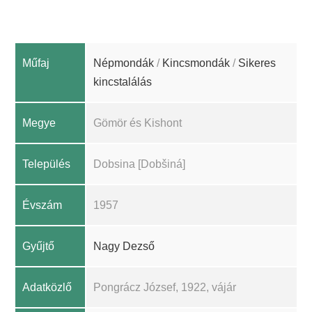
Műfaj
Népmondák
/
Kincsmondák
/
Sikeres
kincstalálás
Megye
Gömör és Kishont
Település
Dobsina [Dobšiná]
Évszám
1957
Gyűjtő
Nagy Dezső
Adatközlő
Pongrácz József, 1922, vájár