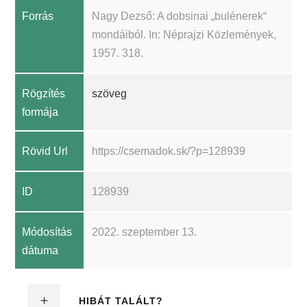
Forrás
Nagy Dezső: A dobsinai „bulénerek“
mondáiból. In: Néprajzi Közlemények,
1957. 318.
Rögzítés
szöveg
formája
Rövid Url
https://csemadok.sk/?p=128939
ID
128939
Módosítás
2022. szeptember 13.
dátuma
HIBÁT TALÁLT?