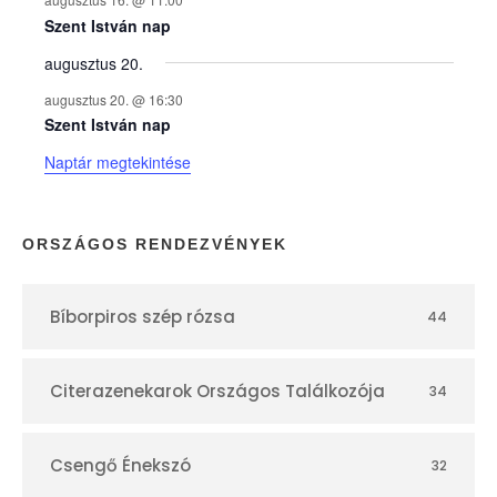
e
Szent István nap
augusztus 20.
k
augusztus 20. @ 16:30
n
Szent István nap
Naptár megtekintése
a
p
ORSZÁGOS RENDEZVÉNYEK
t
Bíborpiros szép rózsa
44
á
r
Citerazenekarok Országos Találkozója
34
Csengő Énekszó
32