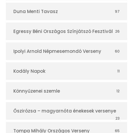
Duna Menti Tavasz
97
Egressy Béni Országos Színjátszó Fesztivál
26
Ipolyi Arnold Népmesemondó Verseny
60
Kodály Napok
11
Könnyűzenei szemle
12
Őszirózsa – magyarnóta énekesek versenye
23
Tompa Mihály Országos Verseny
65