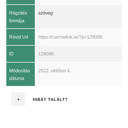
Rögzítés
szöveg
formája
Rövid Url
https://csemadok.sk/?p=129086
ID
129086
Módosítás
2022. október 4.
dátuma
HIBÁT TALÁLT?