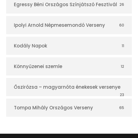
Egressy Béni Országos Színjátszó Fesztivál
26
Ipolyi Arnold Népmesemondó Verseny
60
Kodály Napok
11
Könnyűzenei szemle
12
Őszirózsa – magyarnóta énekesek versenye
23
Tompa Mihály Országos Verseny
65