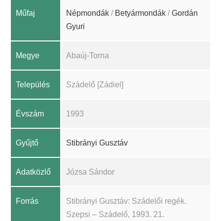
Műfaj
Népmondák
/
Betyármondák
/
Gordán
Gyuri
Megye
Abaúj-Torna
Település
Szádelő [Zádiel]
Évszám
1993
Gyűjtő
Stibrányi Gusztáv
Adatközlő
Józsa Sándor
Forrás
Stibrányi Gusztáv: Szádelői regék.
Szepsi – Szádelő, 1993. 21.