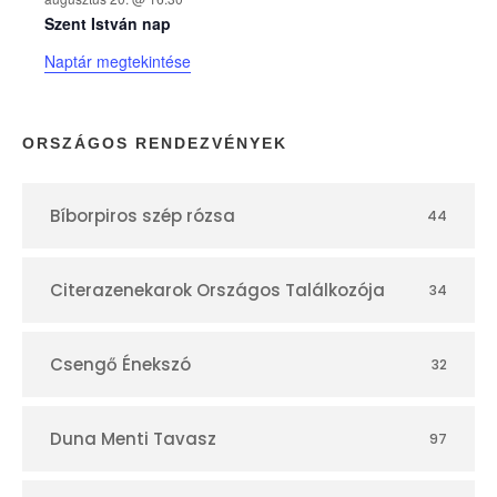
n
Szent István nap
Naptár megtekintése
a
p
ORSZÁGOS RENDEZVÉNYEK
t
Bíborpiros szép rózsa
44
á
r
Citerazenekarok Országos Találkozója
34
Csengő Énekszó
32
Duna Menti Tavasz
97