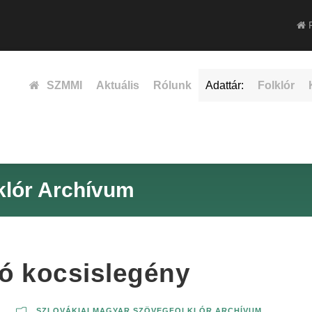
F
SZMMI
Aktuális
Rólunk
Adattár:
Folklór
klór Archívum
zó kocsislegény
SZLOVÁKIAI MAGYAR SZÖVEGFOLKLÓR ARCHÍVUM