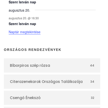
y
Szent István nap
augusztus 20.
e
augusztus 20. @ 16:30
Szent István nap
k
Naptár megtekintése
n
ORSZÁGOS RENDEZVÉNYEK
a
Bíborpiros szép rózsa
44
p
Citerazenekarok Országos Találkozója
34
t
á
Csengő Énekszó
32