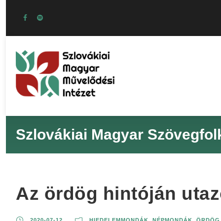
Szlovákiai Magyar Szövegfol
Az ördög hintóján uta
2020-07-12
HIEDELEMMONDÁK
,
NÉPMONDÁK
,
ÖRDÖG