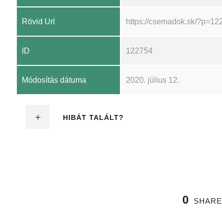
Rövid Url
https://csemadok.sk/?p=12
ID
122754
Módosítás dátuma
2020. július 12.
HIBÁT TALÁLT?
0
SHARE