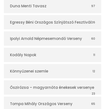
r
Duna Menti Tavasz
97
Egressy Béni Országos Színjátszó Fesztivál
26
Ipolyi Arnold Népmesemondó Verseny
60
Kodály Napok
11
Könnyűzenei szemle
12
Őszirózsa – magyarnóta énekesek versenye
23
Tompa Mihály Országos Verseny
65