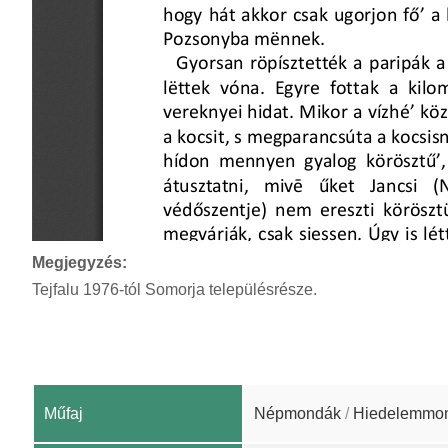
Megjegyzés:
Tejfalu 1976-tól Somorja településrésze.
Műfaj
Népmondák
/
Hiedelemmo