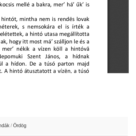
ndák
/
Ördög