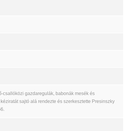
ső-csallóközi gazdaregulák, babonák mesék és
éziratát sajtó alá rendezte és szerkesztette Presinszky
66.