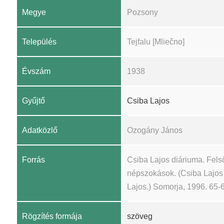
Megye
Pozsony
Település
Tejfalu [Mliečno]
Évszám
1938
Gyűjtő
Csiba Lajos
Adatközlő
Ozogány János
Forrás
Csiba Lajos diáriuma. Fel
népszokások. (Csiba Lajos k
Lajos.) Somorja, 1996. 65-
Rögzítés formája
szöveg