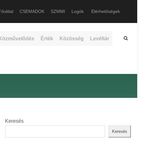
őoldal
CSEMADOK
SZMMI
Logók
Elérhetőségek
Közművelődés
Érték
Közösség
Levéltár
Keresés
Keresés